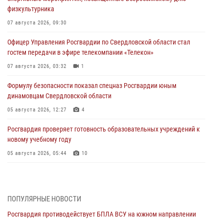
физкультурника
07 августа 2026, 09:30
Офицер Управления Росгвардии по Свердловской области стал
гостем передачи в эфире телекомпании «Телекон»
07 августа 2026, 03:32
1
Формулу безопасности показал спецназ Росгвардии юным
динамовцам Свердловской области
05 августа 2026, 12:27
4
Росгвардия проверяет готовность образовательных учреждений к
новому учебному году
05 августа 2026, 05:44
10
Росгвардия противодействует БПЛА ВСУ на южном направлении
(видео)
04 августа 2026, 09:57
2
1
ПОПУЛЯРНЫЕ НОВОСТИ
Росгвардия противодействует БПЛА ВСУ на южном направлении
Росгвардия приняла участие в обеспечении безопасности Дня