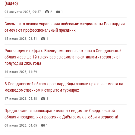
(видео)
города в Екатеринбурге
04 августа 2026, 09:57
2
1
03 августа 2026, 07:43
3
Связь – это основа управления войсками: специалисты Росгвардии
Росгвардия приняла участие в межведомственном
отмечают профессиональный праздник
антитеррористическом учении в Свердловской области
15 июля 2026, 03:51
1
31 июля 2026, 12:27
1
Росгвардия в цифрах. Вневедомственная охрана в Свердловской
Росгвардия обеспечивает безопасность граждан на южном
области свыше 19 тысяч раз выезжала по сигналам «тревога» в I
направлении
полугодии 2026 года
31 июля 2026, 06:56
1
16 июля 2026, 11:29
Представитель Управления Росгвардии по Свердловской области
В Свердловской области росгвардейцы заняли призовые места на
рассказал об итогах работы подразделения в эфире телекомпании
межведомственном и открытом турнирах
«Телекон»
17 июля 2026, 04:38
3
30 июля 2026, 11:33
1
Представители правоохранительных ведомств Свердловской
области поздравляют россиян с Днём семьи, любви и верности!
08 июля 2026, 04:05
1