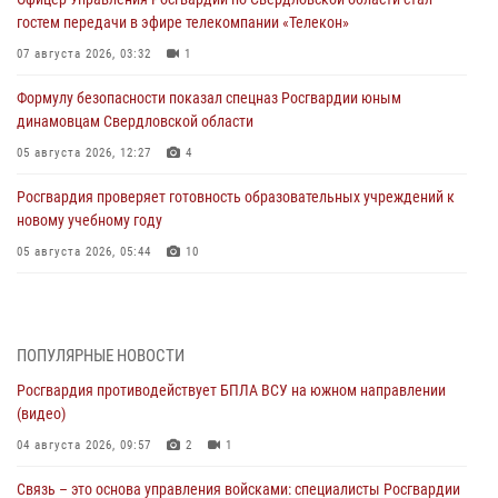
гостем передачи в эфире телекомпании «Телекон»
07 августа 2026, 03:32
1
Формулу безопасности показал спецназ Росгвардии юным
динамовцам Свердловской области
05 августа 2026, 12:27
4
Росгвардия проверяет готовность образовательных учреждений к
новому учебному году
05 августа 2026, 05:44
10
Росгвардия противодействует БПЛА ВСУ на южном направлении
(видео)
04 августа 2026, 09:57
2
1
ПОПУЛЯРНЫЕ НОВОСТИ
Росгвардия противодействует БПЛА ВСУ на южном направлении
Росгвардия приняла участие в обеспечении безопасности Дня
(видео)
города в Екатеринбурге
04 августа 2026, 09:57
2
1
03 августа 2026, 07:43
3
Связь – это основа управления войсками: специалисты Росгвардии
Росгвардия приняла участие в межведомственном