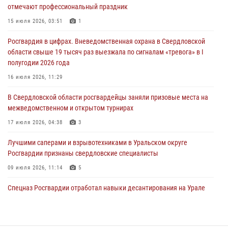
отмечают профессиональный праздник
антитеррористическом учении в Свердловской области
15 июля 2026, 03:51
1
31 июля 2026, 12:27
1
Росгвардия в цифрах. Вневедомственная охрана в Свердловской
Росгвардия обеспечивает безопасность граждан на южном
области свыше 19 тысяч раз выезжала по сигналам «тревога» в I
направлении
полугодии 2026 года
31 июля 2026, 06:56
1
16 июля 2026, 11:29
Представитель Управления Росгвардии по Свердловской области
В Свердловской области росгвардейцы заняли призовые места на
рассказал об итогах работы подразделения в эфире телекомпании
межведомственном и открытом турнирах
«Телекон»
17 июля 2026, 04:38
3
30 июля 2026, 11:33
1
Лучшими саперами и взрывотехниками в Уральском округе
Росгвардии признаны свердловские специалисты
09 июля 2026, 11:14
5
Спецназ Росгвардии отработал навыки десантирования на Урале
16 июля 2026, 13:07
4
Сборная Росгвардии завоевала Кубок «Динамо» на всероссийском