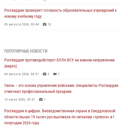
Росгвардия проверяет готовность образовательных учреждений к
новому учебному году
05 августа 2026, 05:44
10
Росгвардия противодействует БПЛА ВСУ на южном направлении
(видео)
04 августа 2026, 09:57
2
1
ПОПУЛЯРНЫЕ НОВОСТИ
Росгвардия противодействует БПЛА ВСУ на южном направлении
Росгвардия приняла участие в обеспечении безопасности Дня
(видео)
города в Екатеринбурге
04 августа 2026, 09:57
2
1
03 августа 2026, 07:43
3
Связь – это основа управления войсками: специалисты Росгвардии
Росгвардия приняла участие в межведомственном
отмечают профессиональный праздник
антитеррористическом учении в Свердловской области
15 июля 2026, 03:51
1
31 июля 2026, 12:27
1
Росгвардия в цифрах. Вневедомственная охрана в Свердловской
Росгвардия обеспечивает безопасность граждан на южном
области свыше 19 тысяч раз выезжала по сигналам «тревога» в I
направлении
полугодии 2026 года
31 июля 2026, 06:56
1