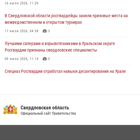
16 июля 2026, 11:29
Представитель Управления Росгвардии по Свердловской области
В Свердловской области росгвардейцы заняли призовые места на
рассказал об итогах работы подразделения в эфире телекомпании
межведомственном и открытом турнирах
«Телекон»
17 июля 2026, 04:38
3
30 июля 2026, 11:33
1
Лучшими саперами и взрывотехниками в Уральском округе
Росгвардии признаны свердловские специалисты
09 июля 2026, 11:14
5
Спецназ Росгвардии отработал навыки десантирования на Урале
16 июля 2026, 13:07
4
Сборная Росгвардии завоевала Кубок «Динамо» на всероссийском
турнире по хоккею
Свердловская область
14 июля 2026, 11:06
4
Официальный сайт Правительства
Росгвардия приняла участие в межведомственном
антитеррористическом учении в Свердловской области
31 июля 2026, 12:27
1