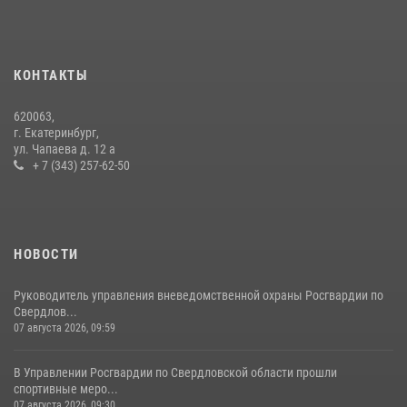
Росгвардия и МВД обеспечили безопасность Международной
промышленной выставки «Иннопром-2026»
10 июля 2026, 12:35
3
КОНТАКТЫ
Идем на штурм: ОМОН под Нижним Тагилом провел тактико-
620063,
специальное занятие
г. Екатеринбург,
ул. Чапаева д. 12 а
27 июля 2026, 12:37
15
+ 7 (343) 257-62-50
НОВОСТИ
Руководитель управления вневедомственной охраны Росгвардии по
Свердлов...
07 августа 2026, 09:59
В Управлении Росгвардии по Свердловской области прошли
спортивные меро...
07 августа 2026, 09:30