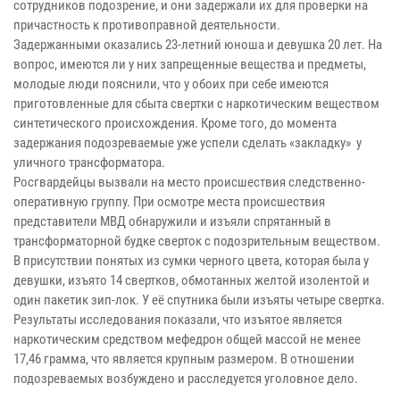
сотрудников подозрение, и они задержали их для проверки на
причастность к противоправной деятельности.
Задержанными оказались 23-летний юноша и девушка 20 лет. На
вопрос, имеются ли у них запрещенные вещества и предметы,
молодые люди пояснили, что у обоих при себе имеются
приготовленные для сбыта свертки с наркотическим веществом
синтетического происхождения. Кроме того, до момента
задержания подозреваемые уже успели сделать «закладку» у
уличного трансформатора.
Росгвардейцы вызвали на место происшествия следственно-
оперативную группу. При осмотре места происшествия
представители МВД обнаружили и изъяли спрятанный в
трансформаторной будке сверток с подозрительным веществом.
В присутствии понятых из сумки черного цвета, которая была у
девушки, изъято 14 свертков, обмотанных желтой изолентой и
один пакетик зип-лок. У её спутника были изъяты четыре свертка.
Результаты исследования показали, что изъятое является
наркотическим средством мефедрон общей массой не менее
17,46 грамма, что является крупным размером. В отношении
подозреваемых возбуждено и расследуется уголовное дело.