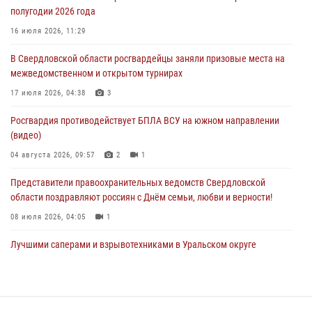
30 июля 2026, 11:33
1
полугодии 2026 года
В Свердловской области росгвардейцы стали призерами
16 июля 2026, 11:29
спартакиады «Динамо» памяти погибшего офицера милиции
В Свердловской области росгвардейцы заняли призовые места на
29 июля 2026, 12:30
6
межведомственном и открытом турнирах
Православные священники поддержали росгвардейцев в зоне СВО
17 июля 2026, 04:38
3
28 июля 2026, 11:03
Росгвардия противодействует БПЛА ВСУ на южном направлении
(видео)
04 августа 2026, 09:57
2
1
Представители правоохранительных ведомств Свердловской
области поздравляют россиян с Днём семьи, любви и верности!
08 июля 2026, 04:05
1
Лучшими саперами и взрывотехниками в Уральском округе
Росгвардии признаны свердловские специалисты
09 июля 2026, 11:14
5
Сотрудник свердловского СОБР поднялся на пьедестал почета