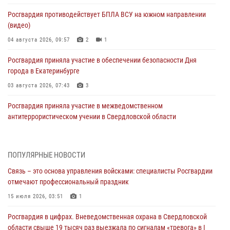
Росгвардия противодействует БПЛА ВСУ на южном направлении
(видео)
04 августа 2026, 09:57
2
1
Росгвардия приняла участие в обеспечении безопасности Дня
города в Екатеринбурге
03 августа 2026, 07:43
3
Росгвардия приняла участие в межведомственном
антитеррористическом учении в Свердловской области
31 июля 2026, 12:27
1
Росгвардия обеспечивает безопасность граждан на южном
ПОПУЛЯРНЫЕ НОВОСТИ
направлении
Связь – это основа управления войсками: специалисты Росгвардии
31 июля 2026, 06:56
1
отмечают профессиональный праздник
Представитель Управления Росгвардии по Свердловской области
15 июля 2026, 03:51
1
рассказал об итогах работы подразделения в эфире телекомпании
Росгвардия в цифрах. Вневедомственная охрана в Свердловской
«Телекон»
области свыше 19 тысяч раз выезжала по сигналам «тревога» в I