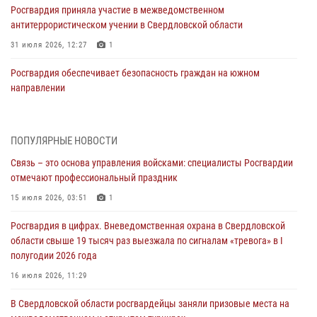
Росгвардия приняла участие в межведомственном
антитеррористическом учении в Свердловской области
31 июля 2026, 12:27
1
Росгвардия обеспечивает безопасность граждан на южном
направлении
31 июля 2026, 06:56
1
Представитель Управления Росгвардии по Свердловской области
ПОПУЛЯРНЫЕ НОВОСТИ
рассказал об итогах работы подразделения в эфире телекомпании
Связь – это основа управления войсками: специалисты Росгвардии
«Телекон»
отмечают профессиональный праздник
30 июля 2026, 11:33
1
15 июля 2026, 03:51
1
В Свердловской области росгвардейцы стали призерами
Росгвардия в цифрах. Вневедомственная охрана в Свердловской
спартакиады «Динамо» памяти погибшего офицера милиции
области свыше 19 тысяч раз выезжала по сигналам «тревога» в I
29 июля 2026, 12:30
6
полугодии 2026 года
Православные священники поддержали росгвардейцев в зоне СВО
16 июля 2026, 11:29
28 июля 2026, 11:03
В Свердловской области росгвардейцы заняли призовые места на