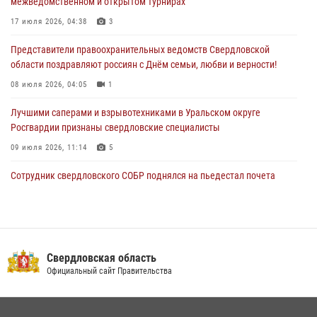
межведомственном и открытом турнирах
Свердловские росгвардейцы завоевали медали на окружном
чемпионате по комплексному единоборству
17 июля 2026, 04:38
3
28 июля 2026, 09:42
4
Представители правоохранительных ведомств Свердловской
области поздравляют россиян с Днём семьи, любви и верности!
08 июля 2026, 04:05
1
Лучшими саперами и взрывотехниками в Уральском округе
Росгвардии признаны свердловские специалисты
09 июля 2026, 11:14
5
Сотрудник свердловского СОБР поднялся на пьедестал почета
Всероссийского чемпионата Росгвардии по боксу
08 июля 2026, 12:02
5
В Екатеринбурге прошел чемпионат Управления Росгвардии по
Свердловской области по комплексному единоборству
Свердловская область
Официальный сайт Правительства
07 июля 2026, 10:39
3
Спецназ Росгвардии отработал навыки десантирования на Урале