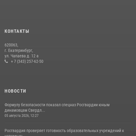
16 июля 2026, 13:07
4
Росгвардия и МВД обеспечили безопасность Международной
промышленной выставки «Иннопром-2026»
10 июля 2026, 12:35
3
КОНТАКТЫ
Сборная Росгвардии завоевала Кубок «Динамо» на всероссийском
620063,
турнире по хоккею
г. Екатеринбург,
ул. Чапаева д. 12 а
14 июля 2026, 11:06
4
+ 7 (343) 257-62-50
НОВОСТИ
Формулу безопасности показал спецназ Росгвардии юным
динамовцам Свердл...
05 августа 2026, 12:27
Росгвардия проверяет готовность образовательных учреждений к