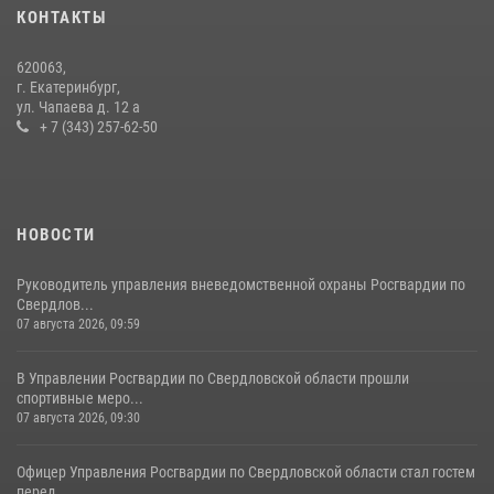
10 июля 2026, 12:35
3
КОНТАКТЫ
Идем на штурм: ОМОН под Нижним Тагилом провел тактико-
620063,
специальное занятие
г. Екатеринбург,
ул. Чапаева д. 12 а
27 июля 2026, 12:37
15
+ 7 (343) 257-62-50
НОВОСТИ
Руководитель управления вневедомственной охраны Росгвардии по
Свердлов...
07 августа 2026, 09:59
В Управлении Росгвардии по Свердловской области прошли
спортивные меро...
07 августа 2026, 09:30
Офицер Управления Росгвардии по Свердловской области стал гостем
перед...