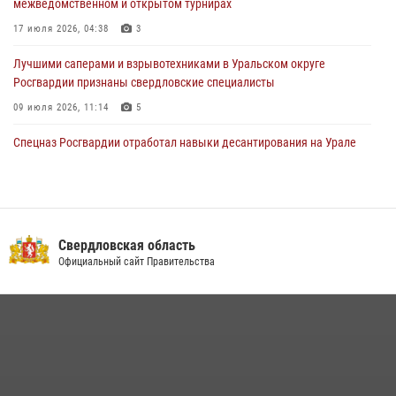
межведомственном и открытом турнирах
«Телекон»
17 июля 2026, 04:38
3
30 июля 2026, 11:33
1
Лучшими саперами и взрывотехниками в Уральском округе
Росгвардии признаны свердловские специалисты
09 июля 2026, 11:14
5
Спецназ Росгвардии отработал навыки десантирования на Урале
16 июля 2026, 13:07
4
Сборная Росгвардии завоевала Кубок «Динамо» на всероссийском
турнире по хоккею
Свердловская область
14 июля 2026, 11:06
4
Официальный сайт Правительства
Росгвардия приняла участие в межведомственном
антитеррористическом учении в Свердловской области
31 июля 2026, 12:27
1
Росгвардия и МВД обеспечили безопасность Международной
промышленной выставки «Иннопром-2026»