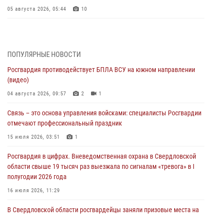
05 августа 2026, 05:44
10
Росгвардия противодействует БПЛА ВСУ на южном направлении
(видео)
04 августа 2026, 09:57
2
1
ПОПУЛЯРНЫЕ НОВОСТИ
Росгвардия противодействует БПЛА ВСУ на южном направлении
Росгвардия приняла участие в обеспечении безопасности Дня
(видео)
города в Екатеринбурге
04 августа 2026, 09:57
2
1
03 августа 2026, 07:43
3
Связь – это основа управления войсками: специалисты Росгвардии
Росгвардия приняла участие в межведомственном
отмечают профессиональный праздник
антитеррористическом учении в Свердловской области
15 июля 2026, 03:51
1
31 июля 2026, 12:27
1
Росгвардия в цифрах. Вневедомственная охрана в Свердловской
Росгвардия обеспечивает безопасность граждан на южном
области свыше 19 тысяч раз выезжала по сигналам «тревога» в I
направлении
полугодии 2026 года
31 июля 2026, 06:56
1
16 июля 2026, 11:29
Представитель Управления Росгвардии по Свердловской области
В Свердловской области росгвардейцы заняли призовые места на
рассказал об итогах работы подразделения в эфире телекомпании