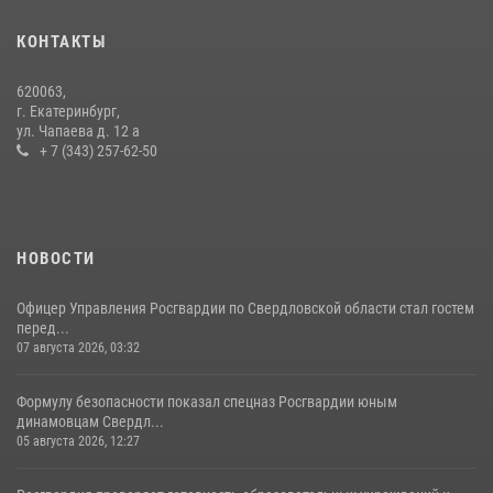
Спецназ Росгвардии отработал навыки десантирования на Урале
16 июля 2026, 13:07
4
КОНТАКТЫ
Сборная Росгвардии завоевала Кубок «Динамо» на всероссийском
620063,
турнире по хоккею
г. Екатеринбург,
ул. Чапаева д. 12 а
14 июля 2026, 11:06
4
+ 7 (343) 257-62-50
НОВОСТИ
Офицер Управления Росгвардии по Свердловской области стал гостем
перед...
07 августа 2026, 03:32
Формулу безопасности показал спецназ Росгвардии юным
динамовцам Свердл...
05 августа 2026, 12:27