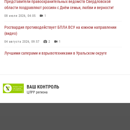
Представители правоохранительных ведомств Свердловской
области поздравляют россиян с Днём семьи, любви и верности!
08 июля 2026, 04:05
1
Росгвардия противодействует БПЛА ВСУ на южном направлении
(видео)
04 августа 2026, 09:57
2
1
Лучшими саперами и взрывотехниками в Уральском округе
Росгвардии признаны свердловские специалисты
09 июля 2026, 11:14
5
Сотрудник свердловского СОБР поднялся на пьедестал почета
Всероссийского чемпионата Росгвардии по боксу
ВАШ КОНТРОЛЬ
ЦЛРР региона
08 июля 2026, 12:02
5
В Екатеринбурге прошел чемпионат Управления Росгвардии по
Свердловской области по комплексному единоборству
07 июля 2026, 10:39
3