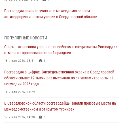
Росгвардия приняла участие в межведомственном
антитеррористическом учении в Свердловской области
31 июля 2026, 12:27
1
Росгвардия обеспечивает безопасность граждан на южном
ПОПУЛЯРНЫЕ НОВОСТИ
направлении
Связь – это основа управления войсками: специалисты Росгвардии
31 июля 2026, 06:56
1
отмечают профессиональный праздник
Представитель Управления Росгвардии по Свердловской области
15 июля 2026, 03:51
1
рассказал об итогах работы подразделения в эфире телекомпании
Росгвардия в цифрах. Вневедомственная охрана в Свердловской
«Телекон»
области свыше 19 тысяч раз выезжала по сигналам «тревога» в I
30 июля 2026, 11:33
1
полугодии 2026 года
В Свердловской области росгвардейцы стали призерами
16 июля 2026, 11:29
спартакиады «Динамо» памяти погибшего офицера милиции
В Свердловской области росгвардейцы заняли призовые места на
29 июля 2026, 12:30
6
межведомственном и открытом турнирах
Православные священники поддержали росгвардейцев в зоне СВО
17 июля 2026, 04:38
3
28 июля 2026, 11:03