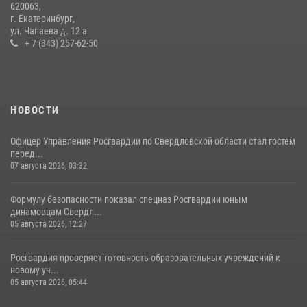
620063,
турнире по хоккею
г. Екатеринбург,
ул. Чапаева д. 12 а
14 июля 2026, 11:06
4
+ 7 (343) 257-62-50
НОВОСТИ
Офицер Управления Росгвардии по Свердловской области стал гостем
перед...
07 августа 2026, 03:32
Формулу безопасности показал спецназ Росгвардии юным
динамовцам Свердл...
05 августа 2026, 12:27
Росгвардия проверяет готовность образовательных учреждений к
новому уч...
05 августа 2026, 05:44