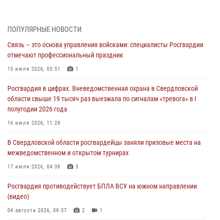
31 июля 2026, 12:27
1
Росгвардия обеспечивает безопасность граждан на южном
ПОПУЛЯРНЫЕ НОВОСТИ
направлении
Связь – это основа управления войсками: специалисты Росгвардии
31 июля 2026, 06:56
1
отмечают профессиональный праздник
Представитель Управления Росгвардии по Свердловской области
15 июля 2026, 03:51
1
рассказал об итогах работы подразделения в эфире телекомпании
Росгвардия в цифрах. Вневедомственная охрана в Свердловской
«Телекон»
области свыше 19 тысяч раз выезжала по сигналам «тревога» в I
30 июля 2026, 11:33
1
полугодии 2026 года
В Свердловской области росгвардейцы стали призерами
16 июля 2026, 11:29
спартакиады «Динамо» памяти погибшего офицера милиции
В Свердловской области росгвардейцы заняли призовые места на
29 июля 2026, 12:30
6
межведомственном и открытом турнирах
Православные священники поддержали росгвардейцев в зоне СВО
17 июля 2026, 04:38
3
28 июля 2026, 11:03
Росгвардия противодействует БПЛА ВСУ на южном направлении
(видео)
04 августа 2026, 09:57
2
1