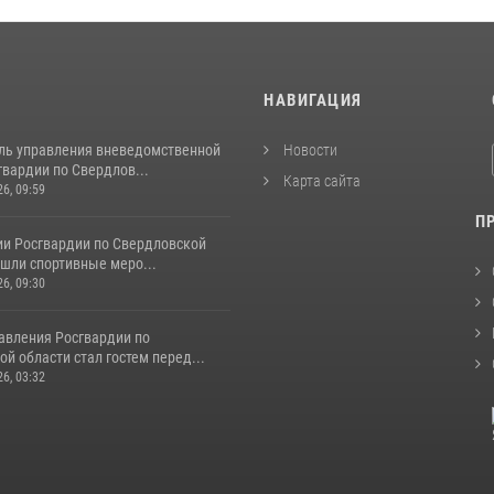
И
НАВИГАЦИЯ
ль управления вневедомственной
Новости
вардии по Свердлов...
Карта сайта
26, 09:59
П
ии Росгвардии по Свердловской
шли спортивные меро...
26, 09:30
авления Росгвардии по
й области стал гостем перед...
26, 03:32