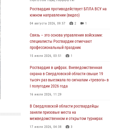
учебному году
Росгвардия противодействует БПЛА ВСУ на
05 августа 2026, 05:44
10
южном направлении (видео)
Росгвардия противодействует БПЛА ВСУ на
04 августа 2026, 09:57
2
1
южном направлении (видео)
Связь – это основа управления войсками:
04 августа 2026, 09:57
2
1
специалисты Росгвардии отмечают
Росгвардия приняла участие в обеспечении
профессиональный праздник
безопасности Дня города в Екатеринбурге
15 июля 2026, 03:51
1
03 августа 2026, 07:43
3
Росгвардия в цифрах. Вневедомственная
Росгвардия приняла участие в
охрана в Свердловской области свыше 19
межведомственном антитеррористическом
тысяч раз выезжала по сигналам «тревога» в
учении в Свердловской области
I полугодии 2026 года
31 июля 2026, 12:27
1
16 июля 2026, 11:29
Росгвардия обеспечивает безопасность
В Свердловской области росгвардейцы
граждан на южном направлении
заняли призовые места на
межведомственном и открытом турнирах
31 июля 2026, 06:56
1
17 июля 2026, 04:38
3
Представитель Управления Росгвардии по