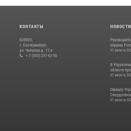
КОНТАКТЫ
НОВОСТ
620063,
Руководите
г. Екатеринбург,
охраны Росг
ул. Чапаева д. 12 а
07 августа 20
+ 7 (343) 257-62-50
В Управлен
области про
07 августа 20
Офицер Упр
Свердловско
07 августа 20