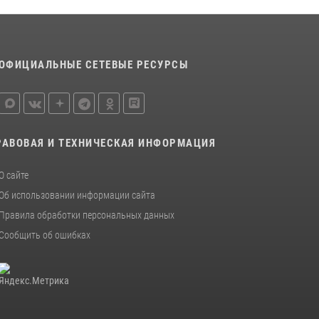
Международной промышленной выставки
«Иннопром-2026»
10 июля 2026, 12:35
3
ОФИЦИАЛЬНЫЕ СЕТЕВЫЕ РЕСУРСЫ
Идем на штурм: ОМОН под Нижним Тагилом
провел тактико-специальное занятие
27 июля 2026, 12:37
15
РАВОВАЯ И ТЕХНИЧЕСКАЯ ИНФОРМАЦИЯ
О сайте
Об использовании информации сайта
Правила обработки персональных данных
Сообщить об ошибках