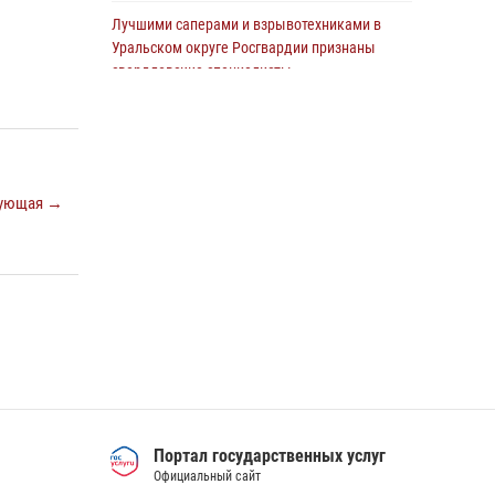
Свердловской области рассказал об итогах
Лучшими саперами и взрывотехниками в
работы подразделения в эфире
Уральском округе Росгвардии признаны
телекомпании «Телекон»
свердловские специалисты
30 июля 2026, 11:33
1
09 июля 2026, 11:14
5
Спецназ Росгвардии отработал навыки
десантирования на Урале
ующая →
16 июля 2026, 13:07
4
Сборная Росгвардии завоевала Кубок
«Динамо» на всероссийском турнире по
хоккею
14 июля 2026, 11:06
4
Росгвардия приняла участие в
межведомственном антитеррористическом
учении в Свердловской области
31 июля 2026, 12:27
1
Портал государственных услуг
Официальный сайт
Росгвардия и МВД обеспечили безопасность