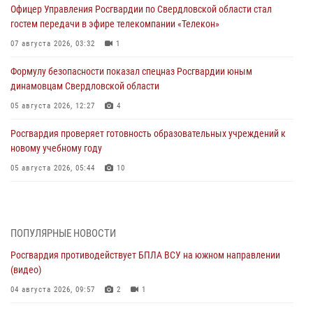
Офицер Управления Росгвардии по Свердловской области стал
гостем передачи в эфире телекомпании «Телекон»
07 августа 2026, 03:32
1
Формулу безопасности показал спецназ Росгвардии юным
динамовцам Свердловской области
05 августа 2026, 12:27
4
Росгвардия проверяет готовность образовательных учреждений к
новому учебному году
05 августа 2026, 05:44
10
Росгвардия противодействует БПЛА ВСУ на южном направлении
(видео)
04 августа 2026, 09:57
2
1
ПОПУЛЯРНЫЕ НОВОСТИ
Росгвардия противодействует БПЛА ВСУ на южном направлении
Росгвардия приняла участие в обеспечении безопасности Дня
(видео)
города в Екатеринбурге
04 августа 2026, 09:57
2
1
03 августа 2026, 07:43
3