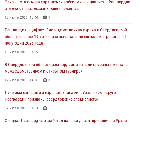
Связь – это основа управления войсками: специалисты Росгвардии
Росгвардия приняла участие в межведомственном
отмечают профессиональный праздник
антитеррористическом учении в Свердловской области
15 июля 2026, 03:51
1
31 июля 2026, 12:27
1
Росгвардия в цифрах. Вневедомственная охрана в Свердловской
Росгвардия обеспечивает безопасность граждан на южном
области свыше 19 тысяч раз выезжала по сигналам «тревога» в I
направлении
полугодии 2026 года
31 июля 2026, 06:56
1
16 июля 2026, 11:29
Представитель Управления Росгвардии по Свердловской области
В Свердловской области росгвардейцы заняли призовые места на
рассказал об итогах работы подразделения в эфире телекомпании
межведомственном и открытом турнирах
«Телекон»
17 июля 2026, 04:38
3
30 июля 2026, 11:33
1
Лучшими саперами и взрывотехниками в Уральском округе
Росгвардии признаны свердловские специалисты
09 июля 2026, 11:14
5
Спецназ Росгвардии отработал навыки десантирования на Урале
16 июля 2026, 13:07
4