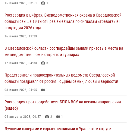
Представитель Управления Росгвардии по Свердловской области
15 июля 2026, 03:51
1
рассказал об итогах работы подразделения в эфире телекомпании
Росгвардия в цифрах. Вневедомственная охрана в Свердловской
«Телекон»
области свыше 19 тысяч раз выезжала по сигналам «тревога» в I
30 июля 2026, 11:33
1
полугодии 2026 года
В Свердловской области росгвардейцы стали призерами
16 июля 2026, 11:29
спартакиады «Динамо» памяти погибшего офицера милиции
В Свердловской области росгвардейцы заняли призовые места на
29 июля 2026, 12:30
6
межведомственном и открытом турнирах
Православные священники поддержали росгвардейцев в зоне СВО
17 июля 2026, 04:38
3
28 июля 2026, 11:03
Представители правоохранительных ведомств Свердловской
области поздравляют россиян с Днём семьи, любви и верности!
08 июля 2026, 04:05
1
Росгвардия противодействует БПЛА ВСУ на южном направлении
(видео)
04 августа 2026, 09:57
2
1
Лучшими саперами и взрывотехниками в Уральском округе