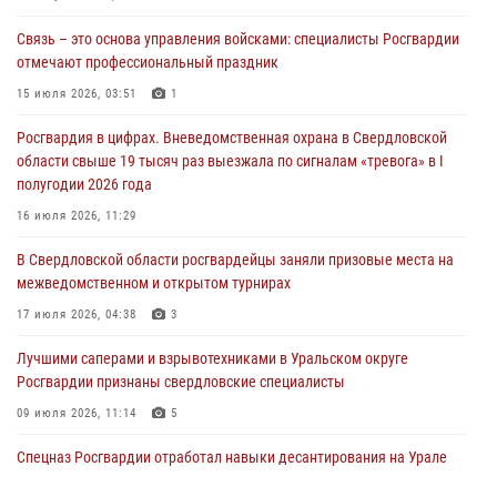
Связь – это основа управления войсками: специалисты Росгвардии
Росгвардия приняла участие в межведомственном
отмечают профессиональный праздник
антитеррористическом учении в Свердловской области
15 июля 2026, 03:51
1
31 июля 2026, 12:27
1
Росгвардия в цифрах. Вневедомственная охрана в Свердловской
Росгвардия обеспечивает безопасность граждан на южном
области свыше 19 тысяч раз выезжала по сигналам «тревога» в I
направлении
полугодии 2026 года
31 июля 2026, 06:56
1
16 июля 2026, 11:29
Представитель Управления Росгвардии по Свердловской области
В Свердловской области росгвардейцы заняли призовые места на
рассказал об итогах работы подразделения в эфире телекомпании
межведомственном и открытом турнирах
«Телекон»
17 июля 2026, 04:38
3
30 июля 2026, 11:33
1
Лучшими саперами и взрывотехниками в Уральском округе
Росгвардии признаны свердловские специалисты
09 июля 2026, 11:14
5
Спецназ Росгвардии отработал навыки десантирования на Урале
16 июля 2026, 13:07
4