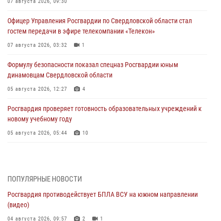
07 августа 2026, 09:30
Офицер Управления Росгвардии по Свердловской области стал
гостем передачи в эфире телекомпании «Телекон»
07 августа 2026, 03:32
1
Формулу безопасности показал спецназ Росгвардии юным
динамовцам Свердловской области
05 августа 2026, 12:27
4
Росгвардия проверяет готовность образовательных учреждений к
новому учебному году
05 августа 2026, 05:44
10
Росгвардия противодействует БПЛА ВСУ на южном направлении
(видео)
04 августа 2026, 09:57
2
1
ПОПУЛЯРНЫЕ НОВОСТИ
Росгвардия противодействует БПЛА ВСУ на южном направлении
Росгвардия приняла участие в обеспечении безопасности Дня
(видео)
города в Екатеринбурге
04 августа 2026, 09:57
2
1
03 августа 2026, 07:43
3