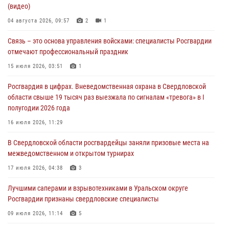
(видео)
города в Екатеринбурге
04 августа 2026, 09:57
2
1
03 августа 2026, 07:43
3
Связь – это основа управления войсками: специалисты Росгвардии
Росгвардия приняла участие в межведомственном
отмечают профессиональный праздник
антитеррористическом учении в Свердловской области
15 июля 2026, 03:51
1
31 июля 2026, 12:27
1
Росгвардия в цифрах. Вневедомственная охрана в Свердловской
Росгвардия обеспечивает безопасность граждан на южном
области свыше 19 тысяч раз выезжала по сигналам «тревога» в I
направлении
полугодии 2026 года
31 июля 2026, 06:56
1
16 июля 2026, 11:29
Представитель Управления Росгвардии по Свердловской области
В Свердловской области росгвардейцы заняли призовые места на
рассказал об итогах работы подразделения в эфире телекомпании
межведомственном и открытом турнирах
«Телекон»
17 июля 2026, 04:38
3
30 июля 2026, 11:33
1
Лучшими саперами и взрывотехниками в Уральском округе
Росгвардии признаны свердловские специалисты
09 июля 2026, 11:14
5