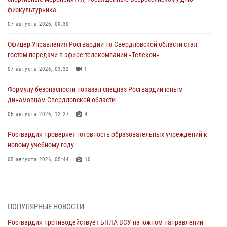
физкультурника
07 августа 2026, 09:30
Офицер Управления Росгвардии по Свердловской области стал
гостем передачи в эфире телекомпании «Телекон»
07 августа 2026, 03:32
1
Формулу безопасности показал спецназ Росгвардии юным
динамовцам Свердловской области
05 августа 2026, 12:27
4
Росгвардия проверяет готовность образовательных учреждений к
новому учебному году
05 августа 2026, 05:44
10
Росгвардия противодействует БПЛА ВСУ на южном направлении
(видео)
04 августа 2026, 09:57
2
1
ПОПУЛЯРНЫЕ НОВОСТИ
Росгвардия противодействует БПЛА ВСУ на южном направлении
Росгвардия приняла участие в обеспечении безопасности Дня