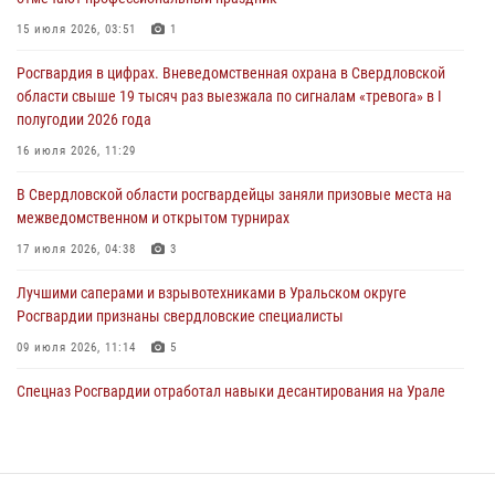
антитеррористическом учении в Свердловской области
15 июля 2026, 03:51
1
31 июля 2026, 12:27
1
Росгвардия в цифрах. Вневедомственная охрана в Свердловской
Росгвардия обеспечивает безопасность граждан на южном
области свыше 19 тысяч раз выезжала по сигналам «тревога» в I
направлении
полугодии 2026 года
31 июля 2026, 06:56
1
16 июля 2026, 11:29
Представитель Управления Росгвардии по Свердловской области
В Свердловской области росгвардейцы заняли призовые места на
рассказал об итогах работы подразделения в эфире телекомпании
межведомственном и открытом турнирах
«Телекон»
17 июля 2026, 04:38
3
30 июля 2026, 11:33
1
Лучшими саперами и взрывотехниками в Уральском округе
Росгвардии признаны свердловские специалисты
09 июля 2026, 11:14
5
Спецназ Росгвардии отработал навыки десантирования на Урале
16 июля 2026, 13:07
4
Сборная Росгвардии завоевала Кубок «Динамо» на всероссийском
турнире по хоккею