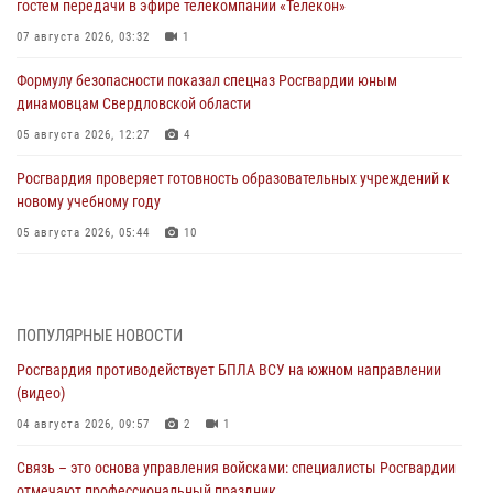
гостем передачи в эфире телекомпании «Телекон»
07 августа 2026, 03:32
1
Формулу безопасности показал спецназ Росгвардии юным
динамовцам Свердловской области
05 августа 2026, 12:27
4
Росгвардия проверяет готовность образовательных учреждений к
новому учебному году
05 августа 2026, 05:44
10
Росгвардия противодействует БПЛА ВСУ на южном направлении
(видео)
04 августа 2026, 09:57
2
1
ПОПУЛЯРНЫЕ НОВОСТИ
Росгвардия противодействует БПЛА ВСУ на южном направлении
Росгвардия приняла участие в обеспечении безопасности Дня
(видео)
города в Екатеринбурге
04 августа 2026, 09:57
2
1
03 августа 2026, 07:43
3
Связь – это основа управления войсками: специалисты Росгвардии
Росгвардия приняла участие в межведомственном
отмечают профессиональный праздник