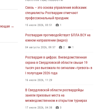
учебному году
Связь – это основа управления войсками:
05 августа 2026, 05:44
10
специалисты Росгвардии отмечают
Росгвардия противодействует БПЛА ВСУ на
профессиональный праздник
южном направлении (видео)
15 июля 2026, 03:51
1
ующая →
04 августа 2026, 09:57
2
1
Росгвардия противодействует БПЛА ВСУ на
Росгвардия приняла участие в обеспечении
южном направлении (видео)
безопасности Дня города в Екатеринбурге
04 августа 2026, 09:57
2
1
03 августа 2026, 07:43
3
Росгвардия в цифрах. Вневедомственная
Росгвардия приняла участие в
охрана в Свердловской области свыше 19
межведомственном антитеррористическом
тысяч раз выезжала по сигналам «тревога» в
учении в Свердловской области
I полугодии 2026 года
31 июля 2026, 12:27
1
16 июля 2026, 11:29
Росгвардия обеспечивает безопасность
В Свердловской области росгвардейцы
граждан на южном направлении
заняли призовые места на
межведомственном и открытом турнирах
31 июля 2026, 06:56
1
17 июля 2026, 04:38
3
Представитель Управления Росгвардии по