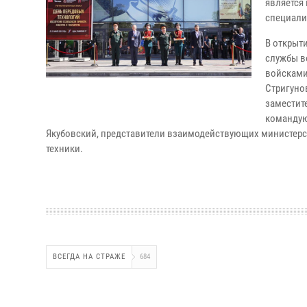
является
специали
В открыт
службы в
войсками
Стригуно
заместит
командую
Якубовский, представители взаимодействующих министерст
техники.
ВСЕГДА НА СТРАЖЕ
684