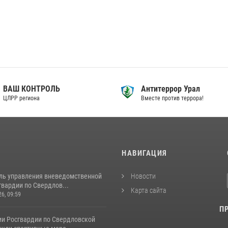
ВАШ КОНТРОЛЬ
Антитеррор Урал
ЦЛРР региона
Вместе против террора!
И
НАВИГАЦИЯ
ль управления вневедомственной
Новости
вардии по Свердлов...
Карта сайта
26, 09:59
П
ии Росгвардии по Свердловской