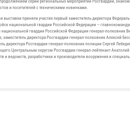
 продолжением серии региональных мероприятий Росгвардии, знако
стов и посетителей с техническими новинками.
ии выставки приняли участие первый заместитель директора Федерал
ойск национальной гвардии Российской Федерации – главнокоманд
 национальной гвардии Российской Федерации генерал-полковник В
в, заместитель директора Росгвардии генерал-полковник Алексей Без
ель директора Росгвардии генерал-полковник полиции Сергей Лебеде
щего Центральным округом Росгвардии генерал-лейтенант Анатолий
в и ведомств, разработчики и производители вооружения и специал