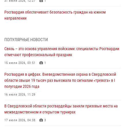
31 июля 2026, 12:27
1
Росгвардия обеспечивает безопасность граждан на южном
направлении
31 июля 2026, 06:56
1
Представитель Управления Росгвардии по Свердловской области
ПОПУЛЯРНЫЕ НОВОСТИ
рассказал об итогах работы подразделения в эфире телекомпании
Связь – это основа управления войсками: специалисты Росгвардии
«Телекон»
отмечают профессиональный праздник
30 июля 2026, 11:33
1
15 июля 2026, 03:51
1
В Свердловской области росгвардейцы стали призерами
Росгвардия в цифрах. Вневедомственная охрана в Свердловской
спартакиады «Динамо» памяти погибшего офицера милиции
области свыше 19 тысяч раз выезжала по сигналам «тревога» в I
29 июля 2026, 12:30
6
полугодии 2026 года
Православные священники поддержали росгвардейцев в зоне СВО
16 июля 2026, 11:29
28 июля 2026, 11:03
В Свердловской области росгвардейцы заняли призовые места на
межведомственном и открытом турнирах
Свердловские росгвардейцы завоевали медали на окружном
чемпионате по комплексному единоборству
17 июля 2026, 04:38
3
28 июля 2026, 09:42
4