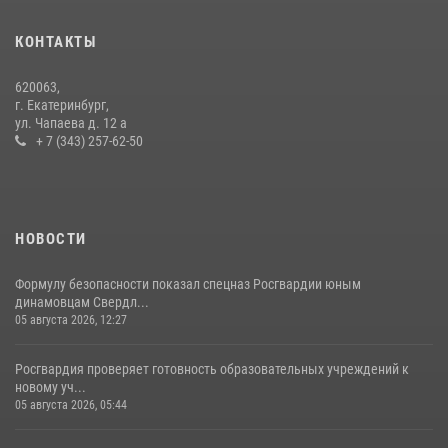
Спецназ Росгвардии отработал навыки десантирования на Урале
16 июля 2026, 13:07
4
КОНТАКТЫ
Росгвардия и МВД обеспечили безопасность Международной
620063,
промышленной выставки «Иннопром-2026»
г. Екатеринбург,
ул. Чапаева д. 12 а
10 июля 2026, 12:35
3
+ 7 (343) 257-62-50
НОВОСТИ
Формулу безопасности показал спецназ Росгвардии юным
динамовцам Свердл...
05 августа 2026, 12:27
Росгвардия проверяет готовность образовательных учреждений к
новому уч...
05 августа 2026, 05:44