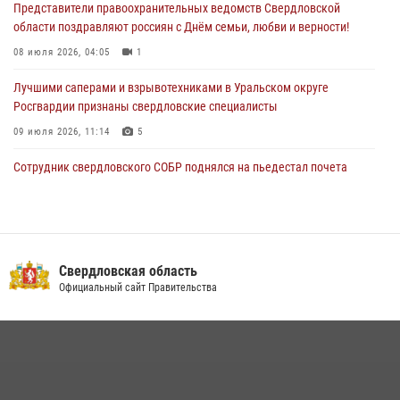
Представители правоохранительных ведомств Свердловской
области поздравляют россиян с Днём семьи, любви и верности!
08 июля 2026, 04:05
1
Лучшими саперами и взрывотехниками в Уральском округе
Росгвардии признаны свердловские специалисты
09 июля 2026, 11:14
5
Сотрудник свердловского СОБР поднялся на пьедестал почета
Всероссийского чемпионата Росгвардии по боксу
08 июля 2026, 12:02
5
В Екатеринбурге прошел чемпионат Управления Росгвардии по
Свердловской области по комплексному единоборству
Свердловская область
Официальный сайт Правительства
07 июля 2026, 10:39
3
Росгвардия противодействует БПЛА ВСУ на южном направлении
(видео)
04 августа 2026, 09:57
2
1