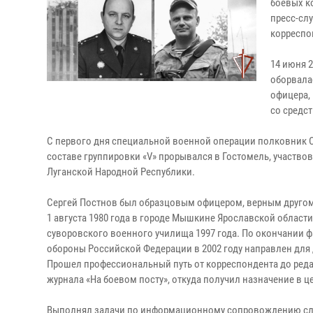
боевых к
пресс-сл
корреспо
14 июня 
оборвала
офицера,
со средс
С первого дня специальной военной операции полковник С
составе группировки «V» прорывался в Гостомель, участво
Луганской Народной Республики.
Сергей Постнов был образцовым офицером, верным другом
1 августа 1980 года в городе Мышкине Ярославской област
суворовского военного училища 1997 года. По окончании ф
обороны Российской Федерации в 2002 году направлен дл
Прошел профессиональный путь от корреспондента до реда
журнала «На боевом посту», откуда получил назначение в 
Выполнял задачи по информационному сопровождению служ