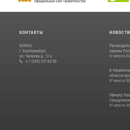
Официальный сайт Правительства
КОНТАКТЫ
НОВОСТ
620063,
Руководите
г. Екатеринбург,
охраны Росг
ул. Чапаева д. 12 а
07 августа 20
+ 7 (343) 257-62-50
В Управлен
области про
07 августа 20
Офицер Упр
Свердловско
07 августа 20