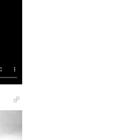
Международной промышленной выставки
«Иннопром-2026»
10 июля 2026, 12:35
3
Идем на штурм: ОМОН под Нижним Тагилом
провел тактико-специальное занятие
27 июля 2026, 12:37
15