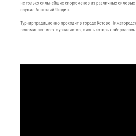
не только сильнейших спортсменов из различных силовых с
служил Анатолий Ягодин.
Турнир традиционно проходит в городе Кстово Нижегородск
вспоминают всех журналистов, жизнь которых оборвалась