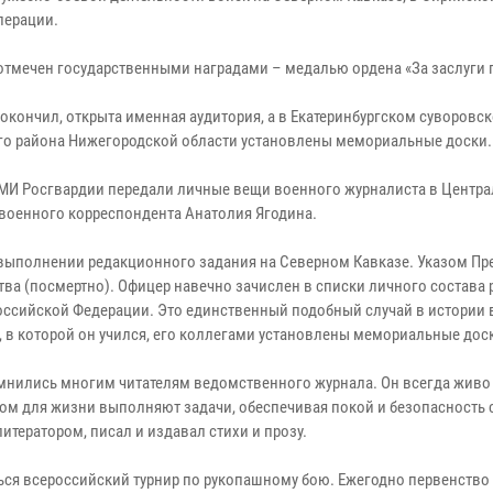
перации.
д отмечен государственными наградами – медалью ордена «За заслуги 
 окончил, открыта именная аудитория, а в Екатеринбургском суворовс
го района Нижегородской области установлены мемориальные доски.
ВСМИ Росгвардии передали личные вещи военного журналиста в Центр
 военного корреспондента Анатолия Ягодина.
и выполнении редакционного задания на Северном Кавказе. Указом Пр
а (посмертно). Офицер навечно зачислен в списки личного состава 
оссийской Федерации. Это единственный подобный случай в истории 
ы, в которой он учился, его коллегами установлены мемориальные дос
омнились многим читателям ведомственного журнала. Он всегда живо
ком для жизни выполняют задачи, обеспечивая покой и безопасность 
итератором, писал и издавал стихи и прозу.
ться всероссийский турнир по рукопашному бою. Ежегодно первенство