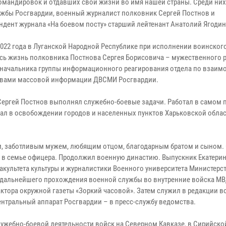
омандировок и отдавших свои жизни во имя нашей страны. Среди ни
ужбы Росгвардии, военный журналист полковник Сергей Постнов и
ндент журнала «На боевом посту» старший лейтенант Анатолий Ягодин
2022 года в Луганской Народной Республике при исполнении воинског
сь жизнь полковника Постнова Сергея Борисовича – мужественного 
 начальника группы информационного реагирования отдела по взаим
твами массовой информации ДВСМИ Росгвардии.
ергей Постнов выполнял служебно-боевые задачи. Работал в самом п
вал в освобождении городов и населенных пунктов Харьковской облас
, заботливым мужем, любящим отцом, благодарным братом и сыном. 
и в семье офицера. Продолжил военную династию. Выпускник Екатери
акультета культуры и журналистики Военного университета Министерс
я дальнейшего прохождения военной службы во внутренние войска МВ
ктора окружной газеты «Зоркий часовой». Затем служил в редакции 
центральный аппарат Росгвардии – в пресс-службу ведомства.
ебно-боевой деятельности войск на Северном Кавказе, в Сирийско