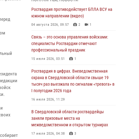
учебному году
Росгвардия противодействует БПЛА ВСУ на
05 августа 2026, 05:44
10
южном направлении (видео)
перед
Росгвардия противодействует БПЛА ВСУ на
04 августа 2026, 09:57
2
1
южном направлении (видео)
ком
Связь – это основа управления войсками:
04 августа 2026, 09:57
2
1
специалисты Росгвардии отмечают
Росгвардия приняла участие в обеспечении
профессиональный праздник
альный
безопасности Дня города в Екатеринбурге
15 июля 2026, 03:51
1
03 августа 2026, 07:43
3
Росгвардия в цифрах. Вневедомственная
езидента
Росгвардия приняла участие в
охрана в Свердловской области свыше 19
редакции
межведомственном антитеррористическом
тысяч раз выезжала по сигналам «тревога» в
войск
учении в Свердловской области
I полугодии 2026 года
ки.
31 июля 2026, 12:27
1
16 июля 2026, 11:29
 и
Росгвардия обеспечивает безопасность
В Свердловской области росгвардейцы
своих
граждан на южном направлении
заняли призовые места на
межведомственном и открытом турнирах
31 июля 2026, 06:56
1
17 июля 2026, 04:38
3
 собирает
Представитель Управления Росгвардии по