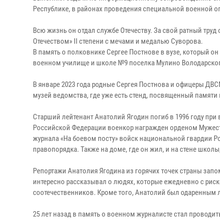
Республике, в районах проведения специальной военной о
Всю жизнь он отдал службе Отечеству. За свой ратный тру
Отечеством» II степени с мечами и медалью Суворова.
В память о полковнике Сергее Постнове в вузе, который он
военном училище и школе №9 поселка Мулино Володарско
В январе 2023 года родные Сергея Постнова и офицеры Д
музей ведомства, где уже есть стенд, посвященный памяти
Старший лейтенант Анатолий Ягодин погиб в 1996 году пр
Российской Федерации военкор награжден орденом Мужеств
журнала «На боевом посту» войск национальной гвардии Р
правопорядка. Также на доме, где он жил, и на стене школ
Репортажи Анатолия Ягодина из горячих точек страны зап
интересно рассказывал о людях, которые ежедневно с рис
соотечественников. Кроме того, Анатолий был одаренным л
25 лет назад в память о военном журналисте стал проводи