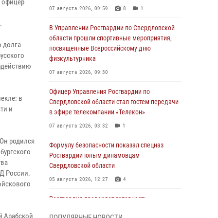
х офицер
07 августа 2026, 09:59
8
1
.
В Управлении Росгвардии по Свердловской
области прошли спортивные мероприятия,
о долга
посвященные Всероссийскому дню
русского
физкультурника
одействию
07 августа 2026, 09:30
Офицер Управления Росгвардии по
екле: в
Свердловской области стал гостем передачи
ти и
в эфире телекомпании «Телекон»
07 августа 2026, 03:32
1
Он родился
Формулу безопасности показал спецназ
нбургского
Росгвардии юным динамовцам
тва
Свердловской области
Д России.
05 августа 2026, 12:27
4
войскового
Росгвардия проверяет готовность
образовательных учреждений к новому
й Арабской
ПОПУЛЯРНЫЕ НОВОСТИ