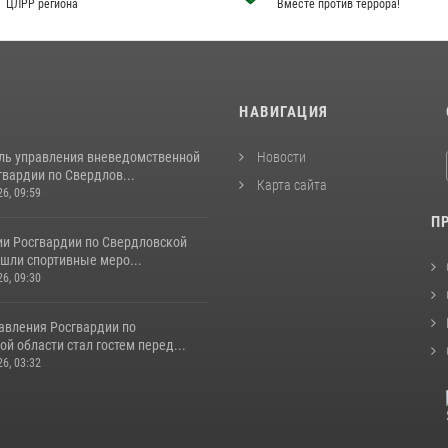
ЦЛРР региона
Вместе против террора!
И
НАВИГАЦИЯ
ль управления вневедомственной
Новости
вардии по Свердлов...
Карта сайта
26, 09:59
П
ии Росгвардии по Свердловской
шли спортивные меро...
26, 09:30
авления Росгвардии по
й области стал гостем перед...
26, 03:32