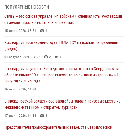
04 августа 2026, 09:57
2
1
ПОПУЛЯРНЫЕ НОВОСТИ
Связь – это основа управления войсками: специалисты Росгвардии
Росгвардия приняла участие в обеспечении безопасности Дня
отмечают профессиональный праздник
города в Екатеринбурге
15 июля 2026, 03:51
1
03 августа 2026, 07:43
3
Росгвардия противодействует БПЛА ВСУ на южном направлении
Росгвардия приняла участие в межведомственном
(видео)
антитеррористическом учении в Свердловской области
04 августа 2026, 09:57
2
1
31 июля 2026, 12:27
1
Росгвардия в цифрах. Вневедомственная охрана в Свердловской
Росгвардия обеспечивает безопасность граждан на южном
области свыше 19 тысяч раз выезжала по сигналам «тревога» в I
направлении
полугодии 2026 года
31 июля 2026, 06:56
1
16 июля 2026, 11:29
Представитель Управления Росгвардии по Свердловской области
В Свердловской области росгвардейцы заняли призовые места на
рассказал об итогах работы подразделения в эфире телекомпании
межведомственном и открытом турнирах
«Телекон»
17 июля 2026, 04:38
3
30 июля 2026, 11:33
1
Представители правоохранительных ведомств Свердловской