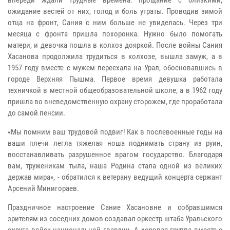
ожидание вестей от них, голод и боль утраты. Проводив зимой
отца на фронт, Сания с ним больше не увиделась. Через три
месяца с фронта пришла похоронка. Нужно было помогать
матери, и девочка пошла в колхоз дояркой. После войны Сания
Хасанова продолжила трудиться в колхозе, вышла замуж, а в
1957 году вместе с мужем переехала на Урал, обосновавшись в
городе Верхняя Пышма. Первое время девушка работала
техничкой в местной общеобразовательной школе, а в 1962 году
пришла во вневедомственную охрану сторожем, где проработала
до самой пенсии.
«Мы помним ваш трудовой подвиг! Как в послевоенные годы на
ваши плечи легла тяжелая ноша поднимать страну из руин,
восстанавливать разрушенное врагом государство. Благодаря
вам, труженикам тыла, наша Родина стала одной из великих
держав мира», - обратился к ветерану ведущий концерта сержант
Арсений Минигораев.
Праздничное настроение Сание Хасановне и собравшимся
зрителям из соседних домов создавал оркестр штаба Уральского
округа войск национальной гвардии. А хоровая группа вместе с