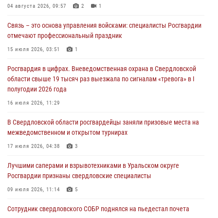
04 августа 2026, 09:57
2
1
03 августа 2026, 07:43
3
Связь – это основа управления войсками: специалисты Росгвардии
Росгвардия приняла участие в межведомственном
отмечают профессиональный праздник
антитеррористическом учении в Свердловской области
15 июля 2026, 03:51
1
31 июля 2026, 12:27
1
Росгвардия в цифрах. Вневедомственная охрана в Свердловской
Росгвардия обеспечивает безопасность граждан на южном
области свыше 19 тысяч раз выезжала по сигналам «тревога» в I
направлении
полугодии 2026 года
31 июля 2026, 06:56
1
16 июля 2026, 11:29
Представитель Управления Росгвардии по Свердловской области
В Свердловской области росгвардейцы заняли призовые места на
рассказал об итогах работы подразделения в эфире телекомпании
межведомственном и открытом турнирах
«Телекон»
17 июля 2026, 04:38
3
30 июля 2026, 11:33
1
Лучшими саперами и взрывотехниками в Уральском округе
Росгвардии признаны свердловские специалисты
09 июля 2026, 11:14
5
Сотрудник свердловского СОБР поднялся на пьедестал почета