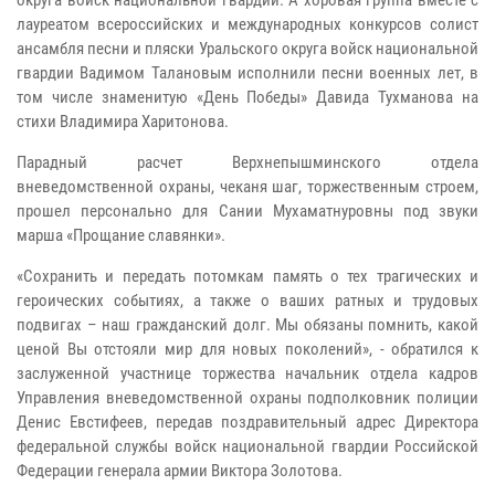
лауреатом всероссийских и международных конкурсов солист
ансамбля песни и пляски Уральского округа войск национальной
гвардии Вадимом Талановым исполнили песни военных лет, в
том числе знаменитую «День Победы» Давида Тухманова на
стихи Владимира Харитонова.
Парадный расчет Верхнепышминского отдела
вневедомственной охраны, чеканя шаг, торжественным строем,
прошел персонально для Сании Мухаматнуровны под звуки
марша «Прощание славянки».
«Сохранить и передать потомкам память о тех трагических и
героических событиях, а также о ваших ратных и трудовых
подвигах – наш гражданский долг. Мы обязаны помнить, какой
ценой Вы отстояли мир для новых поколений», - обратился к
заслуженной участнице торжества начальник отдела кадров
Управления вневедомственной охраны подполковник полиции
Денис Евстифеев, передав поздравительный адрес Директора
федеральной службы войск национальной гвардии Российской
Федерации генерала армии Виктора Золотова.