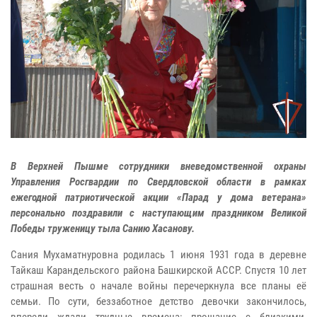
В Верхней Пышме сотрудники вневедомственной охраны
Управления Росгвардии по Свердловской области в рамках
ежегодной патриотической акции «Парад у дома ветерана»
персонально поздравили с наступающим праздником Великой
Победы труженицу тыла Санию Хасанову.
Сания Мухаматнуровна родилась 1 июня 1931 года в деревне
Тайкаш Карандельского района Башкирской АССР. Спустя 10 лет
страшная весть о начале войны перечеркнула все планы её
семьи. По сути, беззаботное детство девочки закончилось,
впереди ждали трудные времена: прощание с близкими,