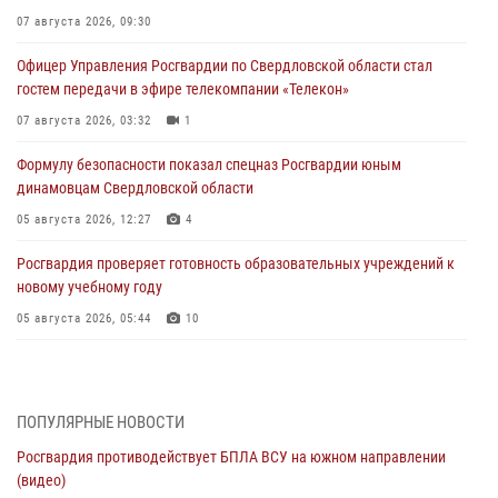
07 августа 2026, 09:30
Офицер Управления Росгвардии по Свердловской области стал
гостем передачи в эфире телекомпании «Телекон»
07 августа 2026, 03:32
1
Формулу безопасности показал спецназ Росгвардии юным
динамовцам Свердловской области
05 августа 2026, 12:27
4
Росгвардия проверяет готовность образовательных учреждений к
новому учебному году
05 августа 2026, 05:44
10
Росгвардия противодействует БПЛА ВСУ на южном направлении
(видео)
04 августа 2026, 09:57
2
1
ПОПУЛЯРНЫЕ НОВОСТИ
Росгвардия противодействует БПЛА ВСУ на южном направлении
Росгвардия приняла участие в обеспечении безопасности Дня
(видео)
города в Екатеринбурге