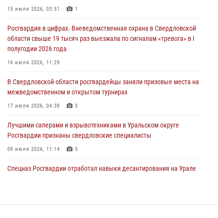
15 июля 2026, 03:51
1
31 июля 2026, 12:27
1
Росгвардия в цифрах. Вневедомственная охрана в Свердловской
Росгвардия обеспечивает безопасность граждан на южном
области свыше 19 тысяч раз выезжала по сигналам «тревога» в I
направлении
полугодии 2026 года
31 июля 2026, 06:56
1
16 июля 2026, 11:29
Представитель Управления Росгвардии по Свердловской области
В Свердловской области росгвардейцы заняли призовые места на
рассказал об итогах работы подразделения в эфире телекомпании
межведомственном и открытом турнирах
«Телекон»
17 июля 2026, 04:38
3
30 июля 2026, 11:33
1
Лучшими саперами и взрывотехниками в Уральском округе
Росгвардии признаны свердловские специалисты
09 июля 2026, 11:14
5
Спецназ Росгвардии отработал навыки десантирования на Урале
16 июля 2026, 13:07
4
Сборная Росгвардии завоевала Кубок «Динамо» на всероссийском
турнире по хоккею