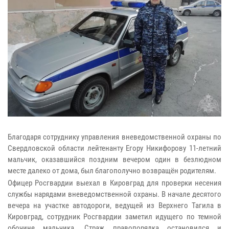
Благодаря сотруднику управления вневедомственной охраны по
Свердловской области лейтенанту Егору Никифорову 11-летний
мальчик, оказавшийся поздним вечером один в безлюдном
месте далеко от дома, был благополучно возвращён родителям.
Офицер Росгвардии выехал в Кировград для проверки несения
службы нарядами вневедомственной охраны. В начале десятого
вечера на участке автодороги, ведущей из Верхнего Тагила в
Кировград, сотрудник Росгвардии заметил идущего по темной
обочине мальчика. Страж правопорядка остановился и