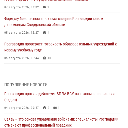
07 августа 2026, 03:32
1
Формулу безопасности показал спецназ Росгвардии юным
динамовцам Свердловской области
05 августа 2026, 12:27
4
Росгвардия проверяет готовность образовательных учреждений к
новому учебному году
05 августа 2026, 05:44
10
Росгвардия противодействует БПЛА ВСУ на южном направлении
(видео)
04 августа 2026, 09:57
2
1
ПОПУЛЯРНЫЕ НОВОСТИ
Росгвардия противодействует БПЛА ВСУ на южном направлении
Росгвардия приняла участие в обеспечении безопасности Дня
(видео)
города в Екатеринбурге
04 августа 2026, 09:57
2
1
03 августа 2026, 07:43
3
Связь – это основа управления войсками: специалисты Росгвардии
Росгвардия приняла участие в межведомственном
отмечают профессиональный праздник
антитеррористическом учении в Свердловской области