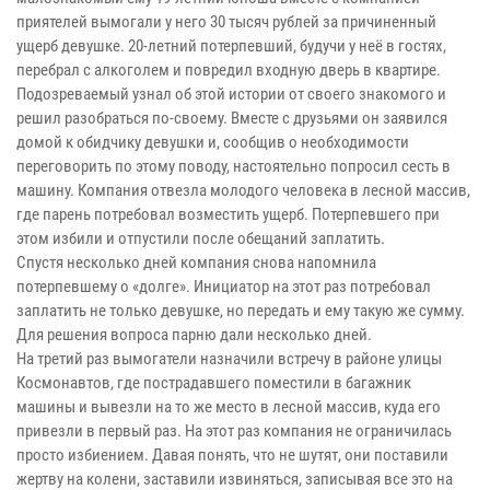
приятелей вымогали у него 30 тысяч рублей за причиненный
ущерб девушке. 20-летний потерпевший, будучи у неё в гостях,
перебрал с алкоголем и повредил входную дверь в квартире.
Подозреваемый узнал об этой истории от своего знакомого и
решил разобраться по-своему. Вместе с друзьями он заявился
домой к обидчику девушки и, сообщив о необходимости
переговорить по этому поводу, настоятельно попросил сесть в
машину. Компания отвезла молодого человека в лесной массив,
где парень потребовал возместить ущерб. Потерпевшего при
этом избили и отпустили после обещаний заплатить.
Спустя несколько дней компания снова напомнила
потерпевшему о «долге». Инициатор на этот раз потребовал
заплатить не только девушке, но передать и ему такую же сумму.
Для решения вопроса парню дали несколько дней.
На третий раз вымогатели назначили встречу в районе улицы
Космонавтов, где пострадавшего поместили в багажник
машины и вывезли на то же место в лесной массив, куда его
привезли в первый раз. На этот раз компания не ограничилась
просто избиением. Давая понять, что не шутят, они поставили
жертву на колени, заставили извиняться, записывая все это на