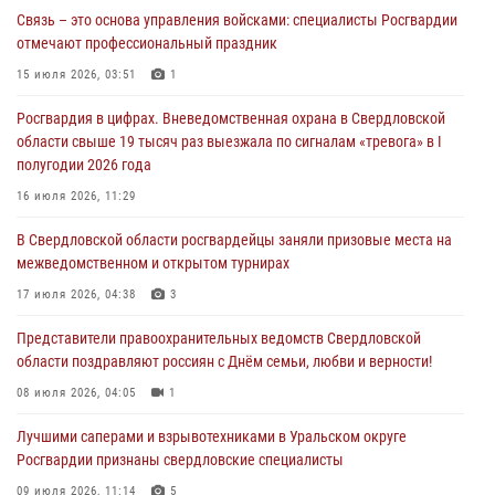
рассказал об итогах работы подразделения в эфире телекомпании
Связь – это основа управления войсками: специалисты Росгвардии
«Телекон»
отмечают профессиональный праздник
30 июля 2026, 11:33
1
15 июля 2026, 03:51
1
В Свердловской области росгвардейцы стали призерами
Росгвардия в цифрах. Вневедомственная охрана в Свердловской
спартакиады «Динамо» памяти погибшего офицера милиции
области свыше 19 тысяч раз выезжала по сигналам «тревога» в I
29 июля 2026, 12:30
6
полугодии 2026 года
Православные священники поддержали росгвардейцев в зоне СВО
16 июля 2026, 11:29
28 июля 2026, 11:03
В Свердловской области росгвардейцы заняли призовые места на
межведомственном и открытом турнирах
Свердловские росгвардейцы завоевали медали на окружном
чемпионате по комплексному единоборству
17 июля 2026, 04:38
3
28 июля 2026, 09:42
4
Представители правоохранительных ведомств Свердловской
области поздравляют россиян с Днём семьи, любви и верности!
08 июля 2026, 04:05
1
Лучшими саперами и взрывотехниками в Уральском округе
Росгвардии признаны свердловские специалисты
09 июля 2026, 11:14
5