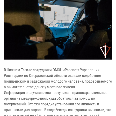
В Нижнем Тагиле сотрудники ОМОН «Рассвет» Управления
Росгвардии по Свердловской области оказали содействие
полицейским в задержании молодого человека, подозреваемого
в вымогательстве денег у местного жителя.
Информация о случившемся поступила в правоохранительные
органы из медучреждения, куда обратился за помощью
потерпевший. Стражи порядка установили его личность и
пригласили для опроса. В ходе беседы сотрудники выяснили, что
малознакомый ему 19-летний юноша вместе с компанией