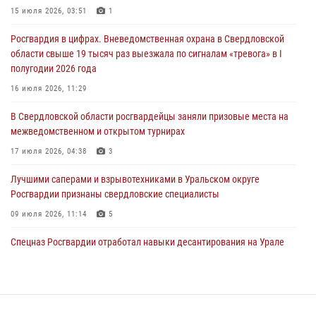
15 июля 2026, 03:51
1
31 июля 2026, 12:27
1
Росгвардия в цифрах. Вневедомственная охрана в Свердловской
Росгвардия обеспечивает безопасность граждан на южном
области свыше 19 тысяч раз выезжала по сигналам «тревога» в I
направлении
полугодии 2026 года
31 июля 2026, 06:56
1
16 июля 2026, 11:29
Представитель Управления Росгвардии по Свердловской области
В Свердловской области росгвардейцы заняли призовые места на
рассказал об итогах работы подразделения в эфире телекомпании
межведомственном и открытом турнирах
«Телекон»
17 июля 2026, 04:38
3
30 июля 2026, 11:33
1
Лучшими саперами и взрывотехниками в Уральском округе
Росгвардии признаны свердловские специалисты
09 июля 2026, 11:14
5
Спецназ Росгвардии отработал навыки десантирования на Урале
16 июля 2026, 13:07
4
Сборная Росгвардии завоевала Кубок «Динамо» на всероссийском
турнире по хоккею