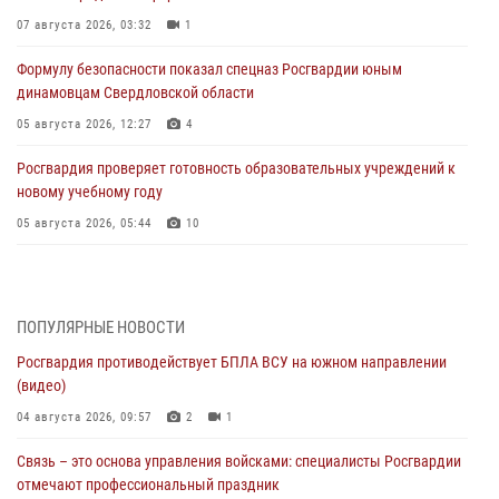
07 августа 2026, 03:32
1
Формулу безопасности показал спецназ Росгвардии юным
динамовцам Свердловской области
05 августа 2026, 12:27
4
Росгвардия проверяет готовность образовательных учреждений к
новому учебному году
05 августа 2026, 05:44
10
Росгвардия противодействует БПЛА ВСУ на южном направлении
(видео)
04 августа 2026, 09:57
2
1
ПОПУЛЯРНЫЕ НОВОСТИ
Росгвардия противодействует БПЛА ВСУ на южном направлении
Росгвардия приняла участие в обеспечении безопасности Дня
(видео)
города в Екатеринбурге
04 августа 2026, 09:57
2
1
03 августа 2026, 07:43
3
Связь – это основа управления войсками: специалисты Росгвардии
Росгвардия приняла участие в межведомственном
отмечают профессиональный праздник
антитеррористическом учении в Свердловской области