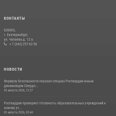
Спецназ Росгвардии отработал навыки десантирования на Урале
16 июля 2026, 13:07
4
КОНТАКТЫ
Сборная Росгвардии завоевала Кубок «Динамо» на всероссийском
620063,
турнире по хоккею
г. Екатеринбург,
ул. Чапаева д. 12 а
14 июля 2026, 11:06
4
+ 7 (343) 257-62-50
НОВОСТИ
Формулу безопасности показал спецназ Росгвардии юным
динамовцам Свердл...
05 августа 2026, 12:27
Росгвардия проверяет готовность образовательных учреждений к
новому уч...
05 августа 2026, 05:44