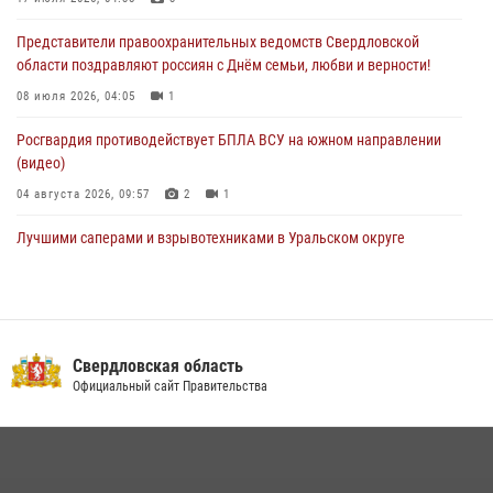
28 июля 2026, 09:42
4
Представители правоохранительных ведомств Свердловской
области поздравляют россиян с Днём семьи, любви и верности!
08 июля 2026, 04:05
1
Росгвардия противодействует БПЛА ВСУ на южном направлении
(видео)
04 августа 2026, 09:57
2
1
Лучшими саперами и взрывотехниками в Уральском округе
Росгвардии признаны свердловские специалисты
09 июля 2026, 11:14
5
Сотрудник свердловского СОБР поднялся на пьедестал почета
Всероссийского чемпионата Росгвардии по боксу
Свердловская область
Официальный сайт Правительства
08 июля 2026, 12:02
5
В Екатеринбурге прошел чемпионат Управления Росгвардии по
Свердловской области по комплексному единоборству
07 июля 2026, 10:39
3