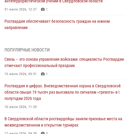
антитеррористическом учении в Свердловской области
31 июля 2026, 12:27
1
Росгвардия обеспечивает безопасность граждан на южном
направлении
31 июля 2026, 06:56
1
Представитель Управления Росгвардии по Свердловской области
ПОПУЛЯРНЫЕ НОВОСТИ
рассказал об итогах работы подразделения в эфире телекомпании
Связь – это основа управления войсками: специалисты Росгвардии
«Телекон»
отмечают профессиональный праздник
30 июля 2026, 11:33
1
15 июля 2026, 03:51
1
В Свердловской области росгвардейцы стали призерами
Росгвардия в цифрах. Вневедомственная охрана в Свердловской
спартакиады «Динамо» памяти погибшего офицера милиции
области свыше 19 тысяч раз выезжала по сигналам «тревога» в I
29 июля 2026, 12:30
6
полугодии 2026 года
Православные священники поддержали росгвардейцев в зоне СВО
16 июля 2026, 11:29
28 июля 2026, 11:03
В Свердловской области росгвардейцы заняли призовые места на
межведомственном и открытом турнирах
Свердловские росгвардейцы завоевали медали на окружном
чемпионате по комплексному единоборству
17 июля 2026, 04:38
3