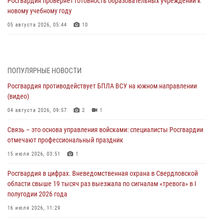
Росгвардия проверяет готовность образовательных учреждений к
новому учебному году
05 августа 2026, 05:44
10
Росгвардия противодействует БПЛА ВСУ на южном направлении
(видео)
04 августа 2026, 09:57
2
1
ПОПУЛЯРНЫЕ НОВОСТИ
Росгвардия противодействует БПЛА ВСУ на южном направлении
Росгвардия приняла участие в обеспечении безопасности Дня
(видео)
города в Екатеринбурге
04 августа 2026, 09:57
2
1
03 августа 2026, 07:43
3
Связь – это основа управления войсками: специалисты Росгвардии
Росгвардия приняла участие в межведомственном
отмечают профессиональный праздник
антитеррористическом учении в Свердловской области
15 июля 2026, 03:51
1
31 июля 2026, 12:27
1
Росгвардия в цифрах. Вневедомственная охрана в Свердловской
Росгвардия обеспечивает безопасность граждан на южном
области свыше 19 тысяч раз выезжала по сигналам «тревога» в I
направлении
полугодии 2026 года
31 июля 2026, 06:56
1
16 июля 2026, 11:29
Представитель Управления Росгвардии по Свердловской области