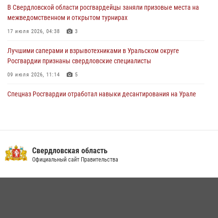
В Свердловской области росгвардейцы заняли призовые места на
рассказал об итогах работы подразделения в эфире телекомпании
межведомственном и открытом турнирах
«Телекон»
17 июля 2026, 04:38
3
30 июля 2026, 11:33
1
Лучшими саперами и взрывотехниками в Уральском округе
Росгвардии признаны свердловские специалисты
09 июля 2026, 11:14
5
Спецназ Росгвардии отработал навыки десантирования на Урале
16 июля 2026, 13:07
4
Росгвардия приняла участие в межведомственном
антитеррористическом учении в Свердловской области
Свердловская область
31 июля 2026, 12:27
1
Официальный сайт Правительства
Сборная Росгвардии завоевала Кубок «Динамо» на всероссийском
турнире по хоккею
14 июля 2026, 11:06
4
Росгвардия и МВД обеспечили безопасность Международной