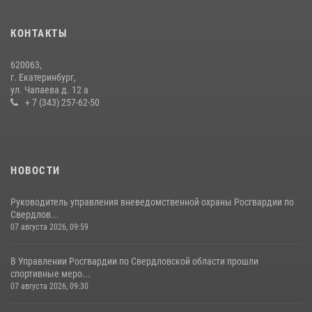
промышленной выставки «Иннопром-2026»
10 июля 2026, 12:35
3
КОНТАКТЫ
Идем на штурм: ОМОН под Нижним Тагилом провел тактико-
620063,
специальное занятие
г. Екатеринбург,
ул. Чапаева д. 12 а
27 июля 2026, 12:37
15
+ 7 (343) 257-62-50
НОВОСТИ
Руководитель управления вневедомственной охраны Росгвардии по
Свердлов...
07 августа 2026, 09:59
В Управлении Росгвардии по Свердловской области прошли
спортивные меро...
07 августа 2026, 09:30