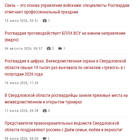
Связь – это основа управления войсками: специалисты Росгвардии
Росгвардия приняла участие в обеспечении безопасности Дня
отмечают профессиональный праздник
города в Екатеринбурге
15 июля 2026, 03:51
1
03 августа 2026, 07:43
3
Росгвардия противодействует БПЛА ВСУ на южном направлении
Росгвардия приняла участие в межведомственном
(видео)
антитеррористическом учении в Свердловской области
04 августа 2026, 09:57
2
1
31 июля 2026, 12:27
1
Росгвардия в цифрах. Вневедомственная охрана в Свердловской
Росгвардия обеспечивает безопасность граждан на южном
области свыше 19 тысяч раз выезжала по сигналам «тревога» в I
направлении
полугодии 2026 года
31 июля 2026, 06:56
1
16 июля 2026, 11:29
Представитель Управления Росгвардии по Свердловской области
В Свердловской области росгвардейцы заняли призовые места на
рассказал об итогах работы подразделения в эфире телекомпании
межведомственном и открытом турнирах
«Телекон»
17 июля 2026, 04:38
3
30 июля 2026, 11:33
1
Представители правоохранительных ведомств Свердловской
области поздравляют россиян с Днём семьи, любви и верности!
08 июля 2026, 04:05
1