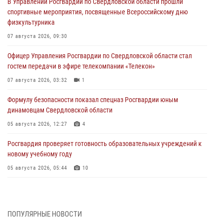
В Управлении Росгвардии по Свердловской области прошли
спортивные мероприятия, посвященные Всероссийскому дню
физкультурника
07 августа 2026, 09:30
Офицер Управления Росгвардии по Свердловской области стал
гостем передачи в эфире телекомпании «Телекон»
07 августа 2026, 03:32
1
Формулу безопасности показал спецназ Росгвардии юным
динамовцам Свердловской области
05 августа 2026, 12:27
4
Росгвардия проверяет готовность образовательных учреждений к
новому учебному году
05 августа 2026, 05:44
10
Росгвардия противодействует БПЛА ВСУ на южном направлении
(видео)
04 августа 2026, 09:57
2
1
ПОПУЛЯРНЫЕ НОВОСТИ