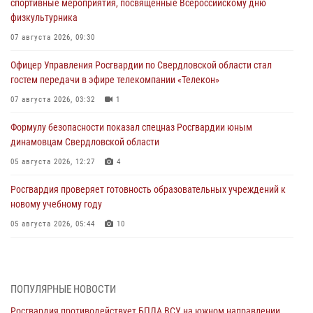
спортивные мероприятия, посвященные Всероссийскому дню
физкультурника
07 августа 2026, 09:30
Офицер Управления Росгвардии по Свердловской области стал
гостем передачи в эфире телекомпании «Телекон»
07 августа 2026, 03:32
1
Формулу безопасности показал спецназ Росгвардии юным
динамовцам Свердловской области
05 августа 2026, 12:27
4
Росгвардия проверяет готовность образовательных учреждений к
новому учебному году
05 августа 2026, 05:44
10
Росгвардия противодействует БПЛА ВСУ на южном направлении
(видео)
04 августа 2026, 09:57
2
1
ПОПУЛЯРНЫЕ НОВОСТИ
Росгвардия противодействует БПЛА ВСУ на южном направлении