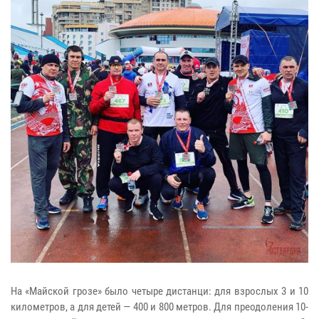
На «Майской грозе» было четыре дистанци: для взрослых 3 и 10
километров, а для детей — 400 и 800 метров. Для преодоления 10-