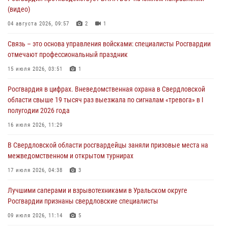
Росгвардия приняла участие в обеспечении безопасности Дня
(видео)
города в Екатеринбурге
04 августа 2026, 09:57
2
1
03 августа 2026, 07:43
3
Связь – это основа управления войсками: специалисты Росгвардии
Росгвардия приняла участие в межведомственном
отмечают профессиональный праздник
антитеррористическом учении в Свердловской области
15 июля 2026, 03:51
1
31 июля 2026, 12:27
1
Росгвардия в цифрах. Вневедомственная охрана в Свердловской
Росгвардия обеспечивает безопасность граждан на южном
области свыше 19 тысяч раз выезжала по сигналам «тревога» в I
направлении
полугодии 2026 года
31 июля 2026, 06:56
1
16 июля 2026, 11:29
Представитель Управления Росгвардии по Свердловской области
В Свердловской области росгвардейцы заняли призовые места на
рассказал об итогах работы подразделения в эфире телекомпании
межведомственном и открытом турнирах
«Телекон»
17 июля 2026, 04:38
3
30 июля 2026, 11:33
1
Лучшими саперами и взрывотехниками в Уральском округе
Росгвардии признаны свердловские специалисты
09 июля 2026, 11:14
5