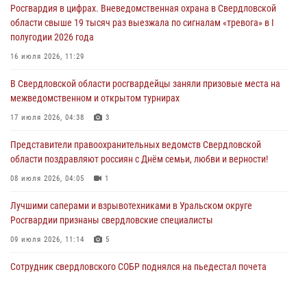
Росгвардия в цифрах. Вневедомственная охрана в Свердловской
спартакиады «Динамо» памяти погибшего офицера милиции
области свыше 19 тысяч раз выезжала по сигналам «тревога» в I
29 июля 2026, 12:30
6
полугодии 2026 года
Православные священники поддержали росгвардейцев в зоне СВО
16 июля 2026, 11:29
28 июля 2026, 11:03
В Свердловской области росгвардейцы заняли призовые места на
межведомственном и открытом турнирах
Свердловские росгвардейцы завоевали медали на окружном
чемпионате по комплексному единоборству
17 июля 2026, 04:38
3
28 июля 2026, 09:42
4
Представители правоохранительных ведомств Свердловской
области поздравляют россиян с Днём семьи, любви и верности!
08 июля 2026, 04:05
1
Лучшими саперами и взрывотехниками в Уральском округе
Росгвардии признаны свердловские специалисты
09 июля 2026, 11:14
5
Сотрудник свердловского СОБР поднялся на пьедестал почета
Всероссийского чемпионата Росгвардии по боксу
08 июля 2026, 12:02
5