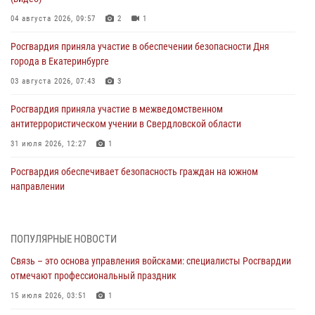
04 августа 2026, 09:57
2
1
Росгвардия приняла участие в обеспечении безопасности Дня
города в Екатеринбурге
03 августа 2026, 07:43
3
Росгвардия приняла участие в межведомственном
антитеррористическом учении в Свердловской области
31 июля 2026, 12:27
1
Росгвардия обеспечивает безопасность граждан на южном
направлении
31 июля 2026, 06:56
1
Представитель Управления Росгвардии по Свердловской области
ПОПУЛЯРНЫЕ НОВОСТИ
рассказал об итогах работы подразделения в эфире телекомпании
Связь – это основа управления войсками: специалисты Росгвардии
«Телекон»
отмечают профессиональный праздник
30 июля 2026, 11:33
1
15 июля 2026, 03:51
1
В Свердловской области росгвардейцы стали призерами