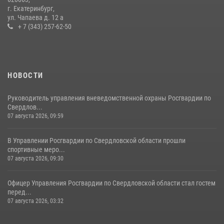
антитеррористическом учении в Свердловской области
г. Екатеринбург,
ул. Чапаева д. 12 а
31 июля 2026, 12:27
1
+ 7 (343) 257-62-50
НОВОСТИ
Руководитель управления вневедомственной охраны Росгвардии по
Свердлов...
07 августа 2026, 09:59
В Управлении Росгвардии по Свердловской области прошли
спортивные меро...
07 августа 2026, 09:30
Офицер Управления Росгвардии по Свердловской области стал гостем
перед...
07 августа 2026, 03:32