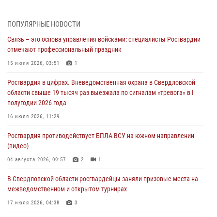
(видео)
04 августа 2026, 09:57
2
1
ПОПУЛЯРНЫЕ НОВОСТИ
Связь – это основа управления войсками: специалисты Росгвардии
Росгвардия приняла участие в обеспечении безопасности Дня
отмечают профессиональный праздник
города в Екатеринбурге
15 июля 2026, 03:51
1
03 августа 2026, 07:43
3
Росгвардия в цифрах. Вневедомственная охрана в Свердловской
Росгвардия приняла участие в межведомственном
области свыше 19 тысяч раз выезжала по сигналам «тревога» в I
антитеррористическом учении в Свердловской области
полугодии 2026 года
31 июля 2026, 12:27
1
16 июля 2026, 11:29
Росгвардия обеспечивает безопасность граждан на южном
Росгвардия противодействует БПЛА ВСУ на южном направлении
направлении
(видео)
31 июля 2026, 06:56
1
04 августа 2026, 09:57
2
1
Представитель Управления Росгвардии по Свердловской области
В Свердловской области росгвардейцы заняли призовые места на
рассказал об итогах работы подразделения в эфире телекомпании
межведомственном и открытом турнирах
«Телекон»
17 июля 2026, 04:38
3
30 июля 2026, 11:33
1