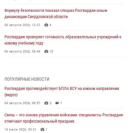
Формулу безопасности показал спецназ Росгвардии юным
динамовцам Свердловской области
05 августа 2026, 12:27
4
Росгвардия проверяет готовность образовательных учреждений к
новому учебному году
05 августа 2026, 05:44
10
Росгвардия противодействует БПЛА ВСУ на южном направлении
(видео)
04 августа 2026, 09:57
2
1
ПОПУЛЯРНЫЕ НОВОСТИ
Росгвардия противодействует БПЛА ВСУ на южном направлении
Росгвардия приняла участие в обеспечении безопасности Дня
(видео)
города в Екатеринбурге
04 августа 2026, 09:57
2
1
03 августа 2026, 07:43
3
Связь – это основа управления войсками: специалисты Росгвардии
Росгвардия приняла участие в межведомственном
отмечают профессиональный праздник
антитеррористическом учении в Свердловской области
15 июля 2026, 03:51
1
31 июля 2026, 12:27
1