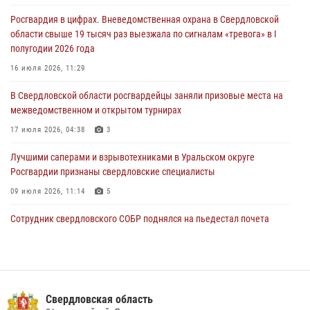
Росгвардия в цифрах. Вневедомственная охрана в Свердловской
Росгвардия обеспечивает безопасность граждан на южном
области свыше 19 тысяч раз выезжала по сигналам «тревога» в I
направлении
полугодии 2026 года
31 июля 2026, 06:56
1
16 июля 2026, 11:29
Представитель Управления Росгвардии по Свердловской области
В Свердловской области росгвардейцы заняли призовые места на
рассказал об итогах работы подразделения в эфире телекомпании
межведомственном и открытом турнирах
«Телекон»
17 июля 2026, 04:38
3
30 июля 2026, 11:33
1
Лучшими саперами и взрывотехниками в Уральском округе
Росгвардии признаны свердловские специалисты
09 июля 2026, 11:14
5
Сотрудник свердловского СОБР поднялся на пьедестал почета
Всероссийского чемпионата Росгвардии по боксу
08 июля 2026, 12:02
5
Спецназ Росгвардии отработал навыки десантирования на Урале
Свердловская область
16 июля 2026, 13:07
4