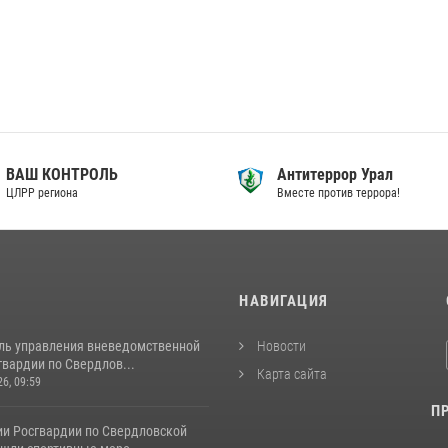
ВАШ КОНТРОЛЬ
Антитеррор Урал
ЦЛРР региона
Вместе против террора!
И
НАВИГАЦИЯ
ль управления вневедомственной
Новости
вардии по Свердлов...
Карта сайта
26, 09:59
П
ии Росгвардии по Свердловской