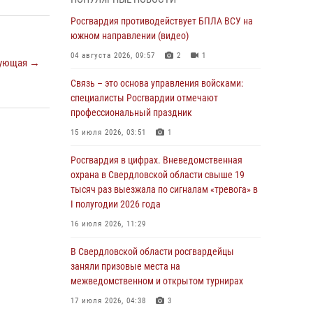
учебному году
Росгвардия противодействует БПЛА ВСУ на
05 августа 2026, 05:44
10
южном направлении (видео)
Росгвардия противодействует БПЛА ВСУ на
04 августа 2026, 09:57
2
1
ующая →
южном направлении (видео)
Связь – это основа управления войсками:
04 августа 2026, 09:57
2
1
специалисты Росгвардии отмечают
Росгвардия приняла участие в обеспечении
профессиональный праздник
безопасности Дня города в Екатеринбурге
15 июля 2026, 03:51
1
03 августа 2026, 07:43
3
Росгвардия в цифрах. Вневедомственная
Росгвардия приняла участие в
охрана в Свердловской области свыше 19
межведомственном антитеррористическом
тысяч раз выезжала по сигналам «тревога» в
учении в Свердловской области
I полугодии 2026 года
31 июля 2026, 12:27
1
16 июля 2026, 11:29
Росгвардия обеспечивает безопасность
В Свердловской области росгвардейцы
граждан на южном направлении
заняли призовые места на
межведомственном и открытом турнирах
31 июля 2026, 06:56
1
17 июля 2026, 04:38
3
Представитель Управления Росгвардии по