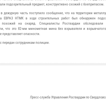
али подозрительный предмет, конструктивно схожий с боеприпасом.
 в дежурную часть поступило сообщение, что на территории металл
та ЕВРАЗ НТМК в ходе строительных работ был обнаружен подо
, похожий на снаряд. Специалисты Росгвардии обследовали 
ли, что это 82-мм минометная мина без взрывателя и взрывчатого
не представляет опасности.
с передан сотрудникам полиции.
Пресс-служба Управления Росгвардии по Свердловс