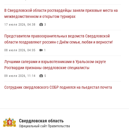
28 июля 2026, 11:03
В Свердловской области росгвардейцы заняли призовые места на
межведомственном и открытом турнирах
Свердловские росгвардейцы завоевали медали на окружном
чемпионате по комплексному единоборству
17 июля 2026, 04:38
3
28 июля 2026, 09:42
4
Представители правоохранительных ведомств Свердловской
области поздравляют россиян с Днём семьи, любви и верности!
08 июля 2026, 04:05
1
Лучшими саперами и взрывотехниками в Уральском округе
Росгвардии признаны свердловские специалисты
09 июля 2026, 11:14
5
Сотрудник свердловского СОБР поднялся на пьедестал почета
Всероссийского чемпионата Росгвардии по боксу
08 июля 2026, 12:02
5
Росгвардия противодействует БПЛА ВСУ на южном направлении
(видео)
Свердловская область
Официальный сайт Правительства
04 августа 2026, 09:57
2
1