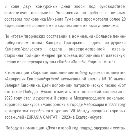
В ходе двух конкурсных дней жюри под руководством
заместителя начальника Управления по работе с личным
составом полковника Михаила Туманова просмотрели более 20
видеозаписей с сольными и коллективными выступлениями.
По итогам творческих состязаний в номинации «Сольное пение»
победителем стала Валерия Григорьева - дочь сотрудника
Каменск-Уральского отдела вневедомственной охраны
старшины полиции Андрея Григорьева, исполнившая известную
песню из репертуара группы «Любэ» «За тебя, Родина - мать!».
В номинации «Хоровое исполнение» победу одержал коллектив
«Акварели» Екатеринбургской музыкальной школы № 10 имени
Валерия Гаврилина. Дети исполнили патриотическую песню «Вот
что такое Победа». Нужно отметить, что творческий коллектив в
2023 году стал лауреатом II степени Международного вокально-
хорового конкурса «Жаворонок» в городе Чебоксары в 2023 году
и лауреатом серебряного уровня VII Международных хоровых
ассамблей «EURASIA CANTAT – 2023» в Екатеринбурге.
Победу в номинации «Дуэт» второй год подряд одержали сестры