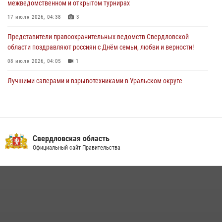
межведомственном и открытом турнирах
«Телекон»
17 июля 2026, 04:38
3
30 июля 2026, 11:33
1
Представители правоохранительных ведомств Свердловской
области поздравляют россиян с Днём семьи, любви и верности!
08 июля 2026, 04:05
1
Лучшими саперами и взрывотехниками в Уральском округе
Росгвардии признаны свердловские специалисты
09 июля 2026, 11:14
5
Сотрудник свердловского СОБР поднялся на пьедестал почета
Всероссийского чемпионата Росгвардии по боксу
Свердловская область
Официальный сайт Правительства
08 июля 2026, 12:02
5
Спецназ Росгвардии отработал навыки десантирования на Урале
16 июля 2026, 13:07
4
Сборная Росгвардии завоевала Кубок «Динамо» на всероссийском
турнире по хоккею