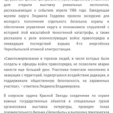
дате открыли выставку уникальных экспонатов,
рассказывающих о событиях апреля 1986 года. Заведующая
музеем округа Людмила Гордеева провела экскурсию для
молодого пополнения отдельного батальона охраны и
обеспечения управления округа и познакомила слушателей с
историей этой масштабной техногенной катастрофы, а также
рассказала о роли военнослужащих войск правопорядка в
ликвидации последствий взрыва 4-го энергоблока
Чернобыльской атомной электростанции.
«Самопожертвование и героизм людей, в числе которых были
солдаты и офицеры войск правопорядка, не позволили аварии
нанести еще больший урон. Участники помогали населению в
эвакуации с территорий, подвергшихся воздействию радиации, и
поддерживали общественную безопасность на зараженных
участках», – отметила Людмила Владимировна.
В озерском ордена Красной Звезды соединении по охране
важных государственных объектов и специальных грузов
организована выставка литературы, проведен показ
документального фильма «Чернобыль» и выпущена тематическая