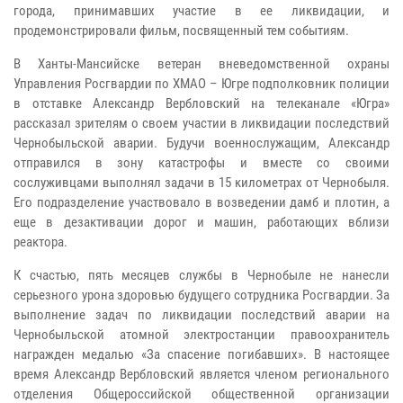
города, принимавших участие в ее ликвидации, и
продемонстрировали фильм, посвященный тем событиям.
В Ханты-Мансийске ветеран вневедомственной охраны
Управления Росгвардии по ХМАО – Югре подполковник полиции
в отставке Александр Вербловский на телеканале «Югра»
рассказал зрителям о своем участии в ликвидации последствий
Чернобыльской аварии. Будучи военнослужащим, Александр
отправился в зону катастрофы и вместе со своими
сослуживцами выполнял задачи в 15 километрах от Чернобыля.
Его подразделение участвовало в возведении дамб и плотин, а
еще в дезактивации дорог и машин, работающих вблизи
реактора.
К счастью, пять месяцев службы в Чернобыле не нанесли
серьезного урона здоровью будущего сотрудника Росгвардии. За
выполнение задач по ликвидации последствий аварии на
Чернобыльской атомной электростанции правоохранитель
награжден медалью «За спасение погибавших». В настоящее
время Александр Вербловский является членом регионального
отделения Общероссийской общественной организации