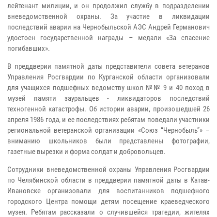
лейтенант милиции, и он продолжил службу в подразделении
вневедомственной охраны. За участие в ликвидации
последствий аварии на Чернобыльской АЭС Андрей Германович
удостоен государственной награды – медали «За спасение
погибавших».
В преддверии памятной даты представители совета ветеранов
Управления Росгвардии по Курганской области организовали
для учащихся подшефных ведомству школ №№ 9 и 40 поход в
музей памяти зауральцев - ликвидаторов последствий
техногенной катастрофы. Об истории аварии, произошедшей 26
апреля 1986 года, и ее последствиях ребятам поведали участники
региональной ветеранской организации «Союз “Чернобыль”» –
вниманию школьников были представлены фотографии,
газетные вырезки и форма солдат и добровольцев.
Сотрудники вневедомственной охраны Управления Росгвардии
по Челябинской области в преддверии памятной даты в Катав-
Ивановске организовали для воспитанников подшефного
городского Центра помощи детям посещение краеведческого
музея. Ребятам рассказали о случившейся трагедии, жителях