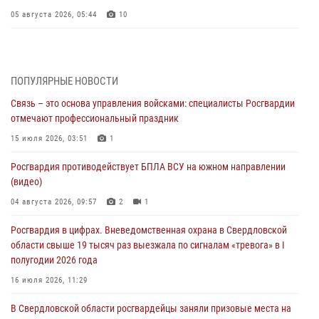
05 августа 2026, 05:44
10
Росгвардия противодействует БПЛА ВСУ на южном направлении
(видео)
04 августа 2026, 09:57
2
1
ПОПУЛЯРНЫЕ НОВОСТИ
Связь – это основа управления войсками: специалисты Росгвардии
Росгвардия приняла участие в обеспечении безопасности Дня
отмечают профессиональный праздник
города в Екатеринбурге
15 июля 2026, 03:51
1
03 августа 2026, 07:43
3
Росгвардия противодействует БПЛА ВСУ на южном направлении
Росгвардия приняла участие в межведомственном
(видео)
антитеррористическом учении в Свердловской области
04 августа 2026, 09:57
2
1
31 июля 2026, 12:27
1
Росгвардия в цифрах. Вневедомственная охрана в Свердловской
Росгвардия обеспечивает безопасность граждан на южном
области свыше 19 тысяч раз выезжала по сигналам «тревога» в I
направлении
полугодии 2026 года
31 июля 2026, 06:56
1
16 июля 2026, 11:29
Представитель Управления Росгвардии по Свердловской области
В Свердловской области росгвардейцы заняли призовые места на
рассказал об итогах работы подразделения в эфире телекомпании