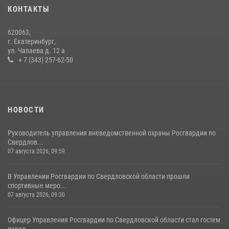
14 июля 2026, 11:06
4
КОНТАКТЫ
Росгвардия приняла участие в межведомственном
620063,
антитеррористическом учении в Свердловской области
г. Екатеринбург,
ул. Чапаева д. 12 а
31 июля 2026, 12:27
1
+ 7 (343) 257-62-50
НОВОСТИ
Руководитель управления вневедомственной охраны Росгвардии по
Свердлов...
07 августа 2026, 09:59
В Управлении Росгвардии по Свердловской области прошли
спортивные меро...
07 августа 2026, 09:30
Офицер Управления Росгвардии по Свердловской области стал гостем