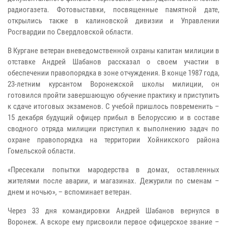
радиогазета. Фотовыставки, посвященные памятной дате,
открылись также в калиновской дивизии и Управлении
Росгвардии по Свердловской области.
В Кургане ветеран вневедомственной охраны капитан милиции в
отставке Андрей Шабанов рассказал о своем участии в
обеспечении правопорядка в зоне отчуждения. В конце 1987 года,
23-летним курсантом Воронежской школы милиции, он
готовился пройти завершающую обучение практику и приступить
к сдаче итоговых экзаменов. С учебой пришлось повременить –
15 декабря будущий офицер прибыл в Белоруссию и в составе
сводного отряда милиции приступил к выполнению задач по
охране правопорядка на территории Хойникского района
Гомельской области.
«Пресекали попытки мародерства в домах, оставленных
жителями после аварии, и магазинах. Дежурили по сменам –
днем и ночью», – вспоминает ветеран.
Через 33 дня командировки Андрей Шабанов вернулся в
Воронеж. А вскоре ему присвоили первое офицерское звание –