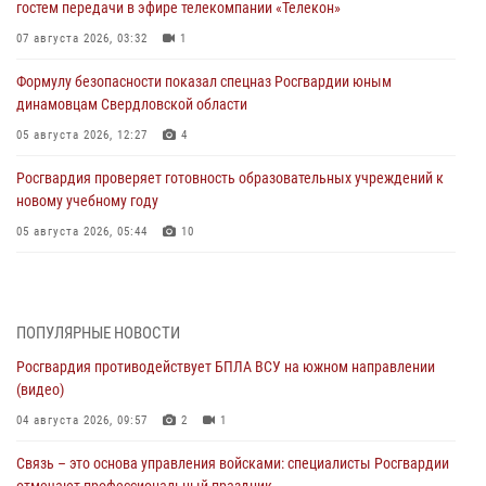
гостем передачи в эфире телекомпании «Телекон»
07 августа 2026, 03:32
1
Формулу безопасности показал спецназ Росгвардии юным
динамовцам Свердловской области
05 августа 2026, 12:27
4
Росгвардия проверяет готовность образовательных учреждений к
новому учебному году
05 августа 2026, 05:44
10
Росгвардия противодействует БПЛА ВСУ на южном направлении
(видео)
04 августа 2026, 09:57
2
1
ПОПУЛЯРНЫЕ НОВОСТИ
Росгвардия противодействует БПЛА ВСУ на южном направлении
Росгвардия приняла участие в обеспечении безопасности Дня
(видео)
города в Екатеринбурге
04 августа 2026, 09:57
2
1
03 августа 2026, 07:43
3
Связь – это основа управления войсками: специалисты Росгвардии
Росгвардия приняла участие в межведомственном