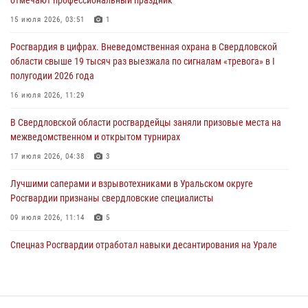
отмечают профессиональный праздник
антитеррористическом учении в Свердловской области
15 июля 2026, 03:51
1
31 июля 2026, 12:27
1
Росгвардия в цифрах. Вневедомственная охрана в Свердловской
Росгвардия обеспечивает безопасность граждан на южном
области свыше 19 тысяч раз выезжала по сигналам «тревога» в I
направлении
полугодии 2026 года
31 июля 2026, 06:56
1
16 июля 2026, 11:29
Представитель Управления Росгвардии по Свердловской области
В Свердловской области росгвардейцы заняли призовые места на
рассказал об итогах работы подразделения в эфире телекомпании
межведомственном и открытом турнирах
«Телекон»
17 июля 2026, 04:38
3
30 июля 2026, 11:33
1
Лучшими саперами и взрывотехниками в Уральском округе
Росгвардии признаны свердловские специалисты
09 июля 2026, 11:14
5
Спецназ Росгвардии отработал навыки десантирования на Урале
16 июля 2026, 13:07
4
Росгвардия приняла участие в межведомственном
антитеррористическом учении в Свердловской области