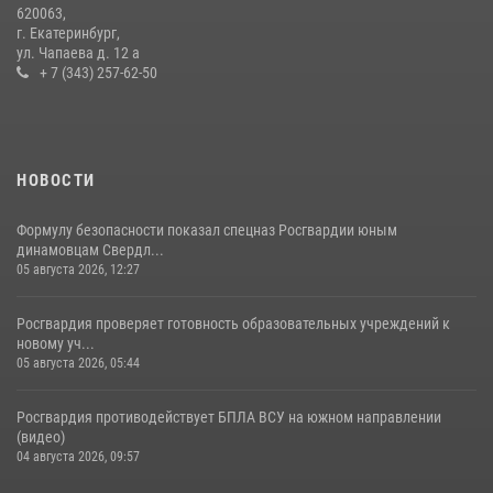
620063,
турнире по хоккею
г. Екатеринбург,
ул. Чапаева д. 12 а
14 июля 2026, 11:06
4
+ 7 (343) 257-62-50
НОВОСТИ
Формулу безопасности показал спецназ Росгвардии юным
динамовцам Свердл...
05 августа 2026, 12:27
Росгвардия проверяет готовность образовательных учреждений к
новому уч...
05 августа 2026, 05:44
Росгвардия противодействует БПЛА ВСУ на южном направлении
(видео)
04 августа 2026, 09:57