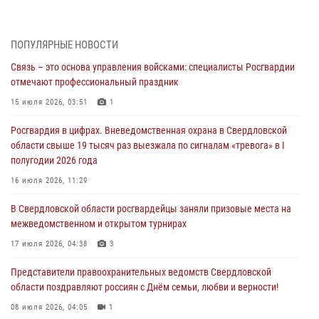
31 июля 2026, 06:56
1
Представитель Управления Росгвардии по Свердловской области
ПОПУЛЯРНЫЕ НОВОСТИ
рассказал об итогах работы подразделения в эфире телекомпании
Связь – это основа управления войсками: специалисты Росгвардии
«Телекон»
отмечают профессиональный праздник
30 июля 2026, 11:33
1
15 июля 2026, 03:51
1
В Свердловской области росгвардейцы стали призерами
Росгвардия в цифрах. Вневедомственная охрана в Свердловской
спартакиады «Динамо» памяти погибшего офицера милиции
области свыше 19 тысяч раз выезжала по сигналам «тревога» в I
29 июля 2026, 12:30
6
полугодии 2026 года
Православные священники поддержали росгвардейцев в зоне СВО
16 июля 2026, 11:29
28 июля 2026, 11:03
В Свердловской области росгвардейцы заняли призовые места на
межведомственном и открытом турнирах
Свердловские росгвардейцы завоевали медали на окружном
чемпионате по комплексному единоборству
17 июля 2026, 04:38
3
28 июля 2026, 09:42
4
Представители правоохранительных ведомств Свердловской
области поздравляют россиян с Днём семьи, любви и верности!
08 июля 2026, 04:05
1