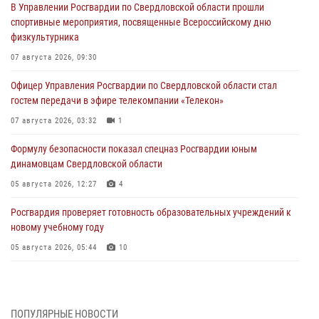
В Управлении Росгвардии по Свердловской области прошли
спортивные мероприятия, посвященные Всероссийскому дню
физкультурника
07 августа 2026, 09:30
Офицер Управления Росгвардии по Свердловской области стал
гостем передачи в эфире телекомпании «Телекон»
07 августа 2026, 03:32
1
Формулу безопасности показал спецназ Росгвардии юным
динамовцам Свердловской области
05 августа 2026, 12:27
4
Росгвардия проверяет готовность образовательных учреждений к
новому учебному году
05 августа 2026, 05:44
10
Росгвардия противодействует БПЛА ВСУ на южном направлении
(видео)
04 августа 2026, 09:57
2
1
ПОПУЛЯРНЫЕ НОВОСТИ