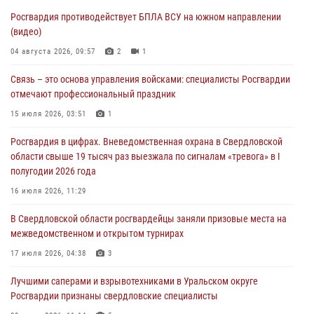
Росгвардия противодействует БПЛА ВСУ на южном направлении
Росгвардия приняла участие в обеспечении безопасности Дня
(видео)
города в Екатеринбурге
04 августа 2026, 09:57
2
1
03 августа 2026, 07:43
3
Связь – это основа управления войсками: специалисты Росгвардии
Росгвардия приняла участие в межведомственном
отмечают профессиональный праздник
антитеррористическом учении в Свердловской области
15 июля 2026, 03:51
1
31 июля 2026, 12:27
1
Росгвардия в цифрах. Вневедомственная охрана в Свердловской
Росгвардия обеспечивает безопасность граждан на южном
области свыше 19 тысяч раз выезжала по сигналам «тревога» в I
направлении
полугодии 2026 года
31 июля 2026, 06:56
1
16 июля 2026, 11:29
Представитель Управления Росгвардии по Свердловской области
В Свердловской области росгвардейцы заняли призовые места на
рассказал об итогах работы подразделения в эфире телекомпании
межведомственном и открытом турнирах
«Телекон»
17 июля 2026, 04:38
3
30 июля 2026, 11:33
1
Лучшими саперами и взрывотехниками в Уральском округе
Росгвардии признаны свердловские специалисты