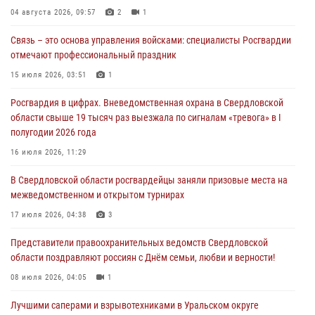
04 августа 2026, 09:57
2
1
03 августа 2026, 07:43
3
Связь – это основа управления войсками: специалисты Росгвардии
Росгвардия приняла участие в межведомственном
отмечают профессиональный праздник
антитеррористическом учении в Свердловской области
15 июля 2026, 03:51
1
31 июля 2026, 12:27
1
Росгвардия в цифрах. Вневедомственная охрана в Свердловской
Росгвардия обеспечивает безопасность граждан на южном
области свыше 19 тысяч раз выезжала по сигналам «тревога» в I
направлении
полугодии 2026 года
31 июля 2026, 06:56
1
16 июля 2026, 11:29
Представитель Управления Росгвардии по Свердловской области
В Свердловской области росгвардейцы заняли призовые места на
рассказал об итогах работы подразделения в эфире телекомпании
межведомственном и открытом турнирах
«Телекон»
17 июля 2026, 04:38
3
30 июля 2026, 11:33
1
Представители правоохранительных ведомств Свердловской
области поздравляют россиян с Днём семьи, любви и верности!
08 июля 2026, 04:05
1
Лучшими саперами и взрывотехниками в Уральском округе