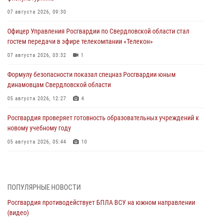
07 августа 2026, 09:30
Офицер Управления Росгвардии по Свердловской области стал
гостем передачи в эфире телекомпании «Телекон»
07 августа 2026, 03:32
1
Формулу безопасности показал спецназ Росгвардии юным
динамовцам Свердловской области
05 августа 2026, 12:27
4
Росгвардия проверяет готовность образовательных учреждений к
новому учебному году
05 августа 2026, 05:44
10
Росгвардия противодействует БПЛА ВСУ на южном направлении
(видео)
04 августа 2026, 09:57
2
1
ПОПУЛЯРНЫЕ НОВОСТИ
Росгвардия противодействует БПЛА ВСУ на южном направлении
Росгвардия приняла участие в обеспечении безопасности Дня
(видео)
города в Екатеринбурге