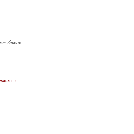
Спецназ Росгвардии отработал навыки
десантирования на Урале
16 июля 2026, 13:07
4
Росгвардия и МВД обеспечили безопасность
кой области
Международной промышленной выставки
«Иннопром-2026»
10 июля 2026, 12:35
3
ующая →