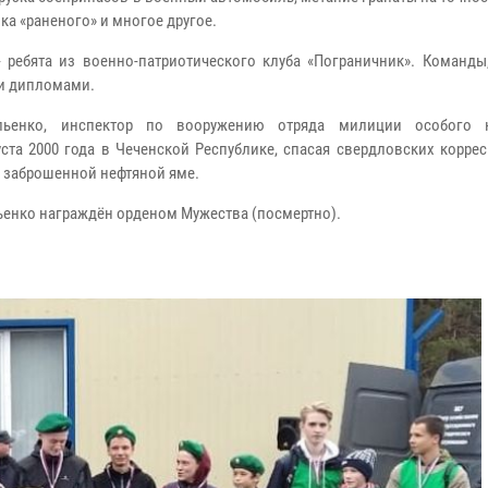
а «раненого» и многое другое.
- ребята из военно-патриотического клуба «Пограничник». Команды
 и дипломами.
льенко, инспектор по вооружению отряда милиции особого н
уста 2000 года в Чеченской Республике, спасая свердловских корре
 заброшенной нефтяной яме.
льенко награждён орденом Мужества (посмертно).