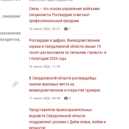
граждан на южном направлении
Связь – это основа управления войсками:
31 июля 2026, 06:56
1
специалисты Росгвардии отмечают
, занявшие
профессиональный праздник
Представитель Управления Росгвардии по
Свердловской области рассказал об итогах
15 июля 2026, 03:51
1
азначения
работы подразделения в эфире
спондентов,
телекомпании «Телекон»
Росгвардия в цифрах. Вневедомственная
охрана в Свердловской области свыше 19
30 июля 2026, 11:33
1
тысяч раз выезжала по сигналам «тревога» в
I полугодии 2026 года
В Свердловской области росгвардейцы стали
призерами спартакиады «Динамо» памяти
16 июля 2026, 11:29
погибшего офицера милиции
В Свердловской области росгвардейцы
29 июля 2026, 12:30
6
заняли призовые места на
межведомственном и открытом турнирах
Православные священники поддержали
росгвардейцев в зоне СВО
17 июля 2026, 04:38
3
28 июля 2026, 11:03
Представители правоохранительных
ведомств Свердловской области
Свердловские росгвардейцы завоевали
поздравляют россиян с Днём семьи, любви и
медали на окружном чемпионате по
верности!
комплексному единоборству