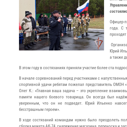
Управлен
состоялис
Офицер-п
года. С 
проходят
Организа
Юрий Иль
а также 
В этом году в состязаниях приняли участие более ста подро
В начале соревнований перед участниками с напутственны
спортивной удачи ребятам пожелал представитель ОМОН «
Олег К.: «Главная ваша задача – это укрепление взаимо
памяти нашего боевого товарища. Он всегда был надё
уверенным, что он не подведет. Юрий Ильенко навсе
бесстрашным героем».
В ходе состязаний командам нужно было преодолеть пол
сборка макета АК-74, снаряжение магазина, переноска и за