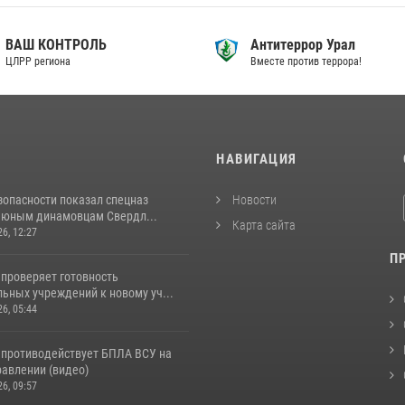
ВАШ КОНТРОЛЬ
Антитеррор Урал
ЦЛРР региона
Вместе против террора!
И
НАВИГАЦИЯ
зопасности показал спецназ
Новости
 юным динамовцам Свердл...
Карта сайта
26, 12:27
П
 проверяет готовность
ьных учреждений к новому уч...
26, 05:44
 противодействует БПЛА ВСУ на
авлении (видео)
26, 09:57