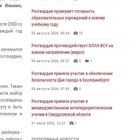
я Ильенко,
Росгвардия проверяет готовность
образовательных учреждений к новому
сте 2000-го
учебному году
каждый год
05 августа 2026, 05:44
10
Росгвардия противодействует БПЛА ВСУ на
о занимался
южном направлении (видео)
Росгвардии,
04 августа 2026, 09:57
2
1
Росгвардия приняла участие в обеспечении
безопасности Дня города в Екатеринбурге
енко. Также
03 августа 2026, 07:43
3
ласти майор
 посвящены
Росгвардия приняла участие в
уту и быть
межведомственном антитеррористическом
еловеком и
учении в Свердловской области
31 июля 2026, 12:27
1
разборка -
Росгвардия обеспечивает безопасность
ь, работа с
ПОПУЛЯРНЫЕ НОВОСТИ