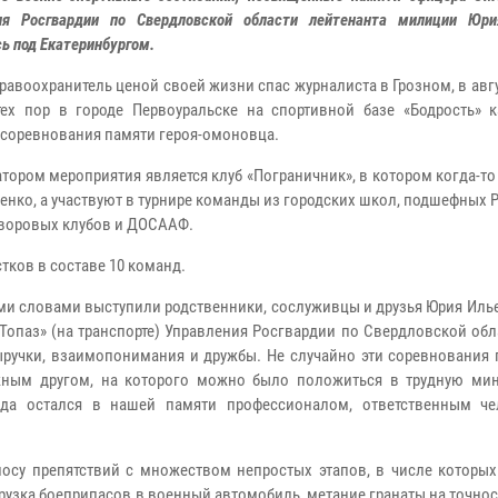
ия Росгвардии по Свердловской области лейтенанта милиции Юри
ь под Екатеринбургом.
равоохранитель ценой своей жизни спас журналиста в Грозном, в авгу
тех пор в городе Первоуральске на спортивной базе «Бодрость» 
 соревнования памяти героя-омоновца.
тором мероприятия является клуб «Пограничник», в котором когда-т
енко, а участвуют в турнире команды из городских школ, подшефных 
дворовых клубов и ДОСААФ.
стков в составе 10 команд.
ми словами выступили родственники, сослуживцы и друзья Юрия Иль
Топаз» (на транспорте) Управления Росгвардии по Свердловской об
выручки, взаимопонимания и дружбы. Не случайно эти соревнования
жным другом, на которого можно было положиться в трудную мин
гда остался в нашей памяти профессионалом, ответственным ч
осу препятствий с множеством непростых этапов, в числе которых 
грузка боеприпасов в военный автомобиль, метание гранаты на точност