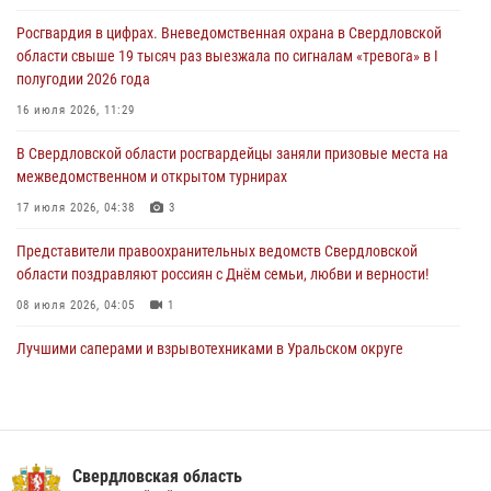
Росгвардия в цифрах. Вневедомственная охрана в Свердловской
Росгвардия обеспечивает безопасность граждан на южном
области свыше 19 тысяч раз выезжала по сигналам «тревога» в I
направлении
полугодии 2026 года
31 июля 2026, 06:56
1
16 июля 2026, 11:29
Представитель Управления Росгвардии по Свердловской области
В Свердловской области росгвардейцы заняли призовые места на
рассказал об итогах работы подразделения в эфире телекомпании
межведомственном и открытом турнирах
«Телекон»
17 июля 2026, 04:38
3
30 июля 2026, 11:33
1
Представители правоохранительных ведомств Свердловской
области поздравляют россиян с Днём семьи, любви и верности!
08 июля 2026, 04:05
1
Лучшими саперами и взрывотехниками в Уральском округе
Росгвардии признаны свердловские специалисты
09 июля 2026, 11:14
5
Сотрудник свердловского СОБР поднялся на пьедестал почета
Всероссийского чемпионата Росгвардии по боксу
Свердловская область