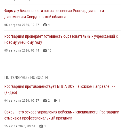
Формулу безопасности показал спецназ Росгвардии юным
динамовцам Свердловской области
05 августа 2026, 12:27
4
Росгвардия проверяет готовность образовательных учреждений к
новому учебному году
05 августа 2026, 05:44
10
Росгвардия противодействует БПЛА ВСУ на южном направлении
(видео)
04 августа 2026, 09:57
2
1
ПОПУЛЯРНЫЕ НОВОСТИ
Росгвардия противодействует БПЛА ВСУ на южном направлении
Росгвардия приняла участие в обеспечении безопасности Дня
(видео)
города в Екатеринбурге
04 августа 2026, 09:57
2
1
03 августа 2026, 07:43
3
Связь – это основа управления войсками: специалисты Росгвардии
Росгвардия приняла участие в межведомственном
отмечают профессиональный праздник
антитеррористическом учении в Свердловской области
15 июля 2026, 03:51
1
31 июля 2026, 12:27
1