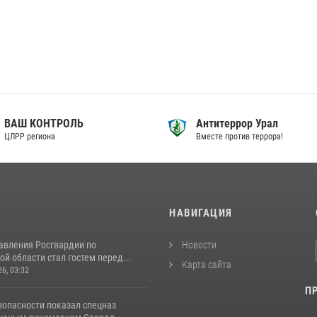
ВАШ КОНТРОЛЬ
Антитеррор Урал
ЦЛРР региона
Вместе против террора!
И
НАВИГАЦИЯ
авления Росгвардии по
Новости
й области стал гостем перед...
Карта сайта
26, 03:32
П
зопасности показал спецназ