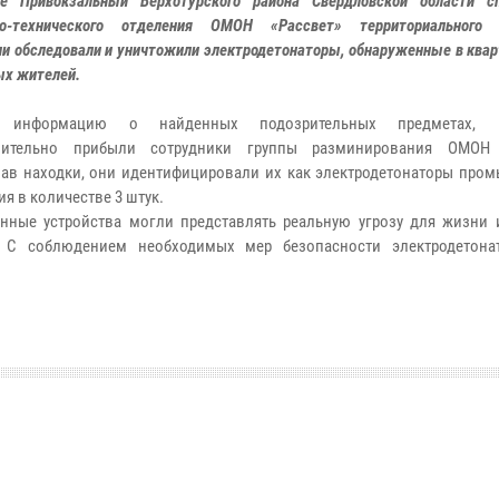
е Привокзальный Верхотурского района Свердловской области с
но-технического отделения ОМОН «Рассвет» территориального 
ии обследовали и уничтожили электродетонаторы, обнаруженные в квар
ых жителей.
в информацию о найденных подозрительных предметах, 
лительно прибыли сотрудники группы разминирования ОМОН «
ав находки, они идентифицировали их как электродетонаторы про
я в количестве 3 штук.
нные устройства могли представлять реальную угрозу для жизни 
. С соблюдением необходимых мер безопасности электродетон