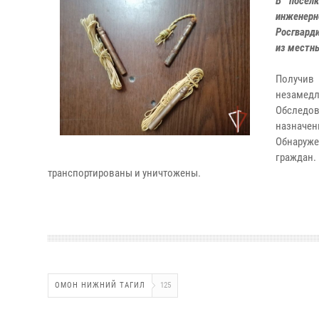
В поселк
инженер
Росгвард
из местн
Получи
незамед
Обследов
назначени
Обнаруже
граждан
транспортированы и уничтожены.
ОМОН НИЖНИЙ ТАГИЛ
125