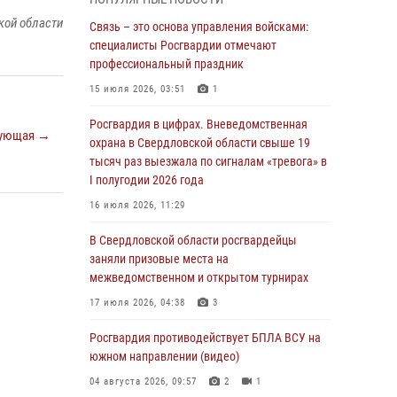
межведомственном антитеррористическом
кой области
учении в Свердловской области
Связь – это основа управления войсками:
специалисты Росгвардии отмечают
31 июля 2026, 12:27
1
профессиональный праздник
Росгвардия обеспечивает безопасность
15 июля 2026, 03:51
1
граждан на южном направлении
Росгвардия в цифрах. Вневедомственная
31 июля 2026, 06:56
1
ующая →
охрана в Свердловской области свыше 19
тысяч раз выезжала по сигналам «тревога» в
Представитель Управления Росгвардии по
I полугодии 2026 года
Свердловской области рассказал об итогах
работы подразделения в эфире
16 июля 2026, 11:29
телекомпании «Телекон»
В Свердловской области росгвардейцы
30 июля 2026, 11:33
1
заняли призовые места на
межведомственном и открытом турнирах
В Свердловской области росгвардейцы стали
призерами спартакиады «Динамо» памяти
17 июля 2026, 04:38
3
погибшего офицера милиции
Росгвардия противодействует БПЛА ВСУ на
29 июля 2026, 12:30
6
южном направлении (видео)
Православные священники поддержали
04 августа 2026, 09:57
2
1
росгвардейцев в зоне СВО