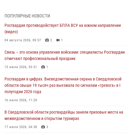
(видео)
04 августа 2026, 09:57
2
1
ПОПУЛЯРНЫЕ НОВОСТИ
Росгвардия противодействует БПЛА ВСУ на южном направлении
Росгвардия приняла участие в обеспечении безопасности Дня
(видео)
города в Екатеринбурге
04 августа 2026, 09:57
2
1
03 августа 2026, 07:43
3
Связь – это основа управления войсками: специалисты Росгвардии
Росгвардия приняла участие в межведомственном
отмечают профессиональный праздник
антитеррористическом учении в Свердловской области
15 июля 2026, 03:51
1
31 июля 2026, 12:27
1
Росгвардия в цифрах. Вневедомственная охрана в Свердловской
Росгвардия обеспечивает безопасность граждан на южном
области свыше 19 тысяч раз выезжала по сигналам «тревога» в I
направлении
полугодии 2026 года
31 июля 2026, 06:56
1
16 июля 2026, 11:29
Представитель Управления Росгвардии по Свердловской области
В Свердловской области росгвардейцы заняли призовые места на
рассказал об итогах работы подразделения в эфире телекомпании
межведомственном и открытом турнирах
«Телекон»
17 июля 2026, 04:38
3
30 июля 2026, 11:33
1