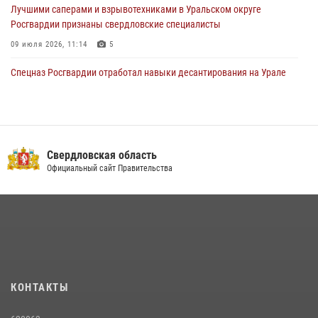
Лучшими саперами и взрывотехниками в Уральском округе
Росгвардии признаны свердловские специалисты
09 июля 2026, 11:14
5
Спецназ Росгвардии отработал навыки десантирования на Урале
16 июля 2026, 13:07
4
Сборная Росгвардии завоевала Кубок «Динамо» на всероссийском
турнире по хоккею
Свердловская область
14 июля 2026, 11:06
4
Официальный сайт Правительства
Росгвардия приняла участие в межведомственном
антитеррористическом учении в Свердловской области
31 июля 2026, 12:27
1
Росгвардия и МВД обеспечили безопасность Международной
промышленной выставки «Иннопром-2026»
10 июля 2026, 12:35
3
КОНТАКТЫ
Идем на штурм: ОМОН под Нижним Тагилом провел тактико-