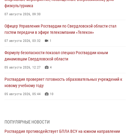
физкультурника
07 августа 2026, 09:30
Офицер Управления Росгвардии по Свердловской области стал
гостем передачи в эфире телекомпании «Телекон»
07 августа 2026, 03:32
1
Формулу безопасности показал спецназ Росгвардии юным
динамовцам Свердловской области
05 августа 2026, 12:27
4
Росгвардия проверяет готовность образовательных учреждений к
новому учебному году
05 августа 2026, 05:44
10
Росгвардия противодействует БПЛА ВСУ на южном направлении
(видео)
04 августа 2026, 09:57
2
1
ПОПУЛЯРНЫЕ НОВОСТИ
Росгвардия противодействует БПЛА ВСУ на южном направлении
Росгвардия приняла участие в обеспечении безопасности Дня