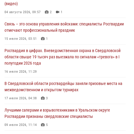
(видео)
города в Екатеринбурге
04 августа 2026, 09:57
2
1
03 августа 2026, 07:43
3
Связь – это основа управления войсками: специалисты Росгвардии
Росгвардия приняла участие в межведомственном
отмечают профессиональный праздник
антитеррористическом учении в Свердловской области
15 июля 2026, 03:51
1
31 июля 2026, 12:27
1
Росгвардия в цифрах. Вневедомственная охрана в Свердловской
Росгвардия обеспечивает безопасность граждан на южном
области свыше 19 тысяч раз выезжала по сигналам «тревога» в I
направлении
полугодии 2026 года
31 июля 2026, 06:56
1
16 июля 2026, 11:29
Представитель Управления Росгвардии по Свердловской области
В Свердловской области росгвардейцы заняли призовые места на
рассказал об итогах работы подразделения в эфире телекомпании
межведомственном и открытом турнирах
«Телекон»
17 июля 2026, 04:38
3
30 июля 2026, 11:33
1
Лучшими саперами и взрывотехниками в Уральском округе
Росгвардии признаны свердловские специалисты
09 июля 2026, 11:14
5