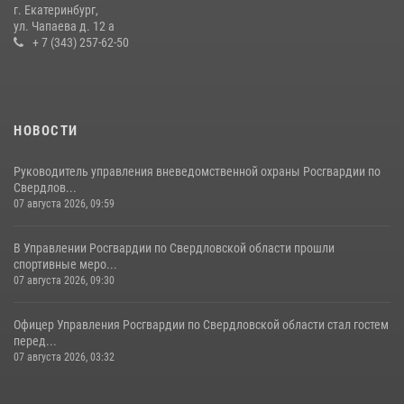
антитеррористическом учении в Свердловской области
г. Екатеринбург,
ул. Чапаева д. 12 а
31 июля 2026, 12:27
1
+ 7 (343) 257-62-50
НОВОСТИ
Руководитель управления вневедомственной охраны Росгвардии по
Свердлов...
07 августа 2026, 09:59
В Управлении Росгвардии по Свердловской области прошли
спортивные меро...
07 августа 2026, 09:30
Офицер Управления Росгвардии по Свердловской области стал гостем
перед...
07 августа 2026, 03:32