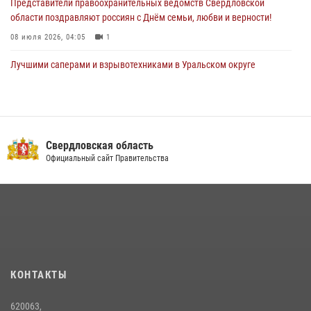
Представители правоохранительных ведомств Свердловской
области поздравляют россиян с Днём семьи, любви и верности!
08 июля 2026, 04:05
1
Лучшими саперами и взрывотехниками в Уральском округе
Росгвардии признаны свердловские специалисты
09 июля 2026, 11:14
5
Сотрудник свердловского СОБР поднялся на пьедестал почета
Всероссийского чемпионата Росгвардии по боксу
Свердловская область
Официальный сайт Правительства
08 июля 2026, 12:02
5
Спецназ Росгвардии отработал навыки десантирования на Урале
16 июля 2026, 13:07
4
Сборная Росгвардии завоевала Кубок «Динамо» на всероссийском
турнире по хоккею
14 июля 2026, 11:06
4
КОНТАКТЫ
Росгвардия приняла участие в межведомственном
620063,