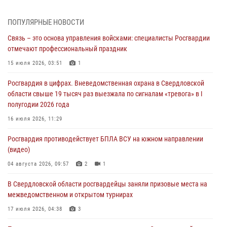
(видео)
04 августа 2026, 09:57
2
1
ПОПУЛЯРНЫЕ НОВОСТИ
Связь – это основа управления войсками: специалисты Росгвардии
Росгвардия приняла участие в обеспечении безопасности Дня
отмечают профессиональный праздник
города в Екатеринбурге
15 июля 2026, 03:51
1
03 августа 2026, 07:43
3
Росгвардия в цифрах. Вневедомственная охрана в Свердловской
Росгвардия приняла участие в межведомственном
области свыше 19 тысяч раз выезжала по сигналам «тревога» в I
антитеррористическом учении в Свердловской области
полугодии 2026 года
31 июля 2026, 12:27
1
16 июля 2026, 11:29
Росгвардия обеспечивает безопасность граждан на южном
Росгвардия противодействует БПЛА ВСУ на южном направлении
направлении
(видео)
31 июля 2026, 06:56
1
04 августа 2026, 09:57
2
1
Представитель Управления Росгвардии по Свердловской области
В Свердловской области росгвардейцы заняли призовые места на
рассказал об итогах работы подразделения в эфире телекомпании
межведомственном и открытом турнирах
«Телекон»
17 июля 2026, 04:38
3
30 июля 2026, 11:33
1