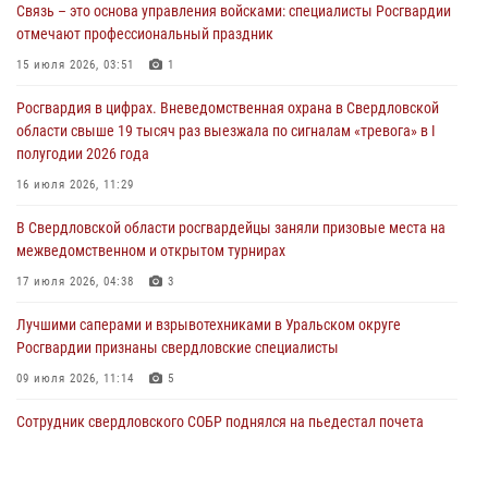
Связь – это основа управления войсками: специалисты Росгвардии
Росгвардия приняла участие в межведомственном
отмечают профессиональный праздник
антитеррористическом учении в Свердловской области
15 июля 2026, 03:51
1
31 июля 2026, 12:27
1
Росгвардия в цифрах. Вневедомственная охрана в Свердловской
Росгвардия обеспечивает безопасность граждан на южном
области свыше 19 тысяч раз выезжала по сигналам «тревога» в I
направлении
полугодии 2026 года
31 июля 2026, 06:56
1
16 июля 2026, 11:29
Представитель Управления Росгвардии по Свердловской области
В Свердловской области росгвардейцы заняли призовые места на
рассказал об итогах работы подразделения в эфире телекомпании
межведомственном и открытом турнирах
«Телекон»
17 июля 2026, 04:38
3
30 июля 2026, 11:33
1
Лучшими саперами и взрывотехниками в Уральском округе
Росгвардии признаны свердловские специалисты
09 июля 2026, 11:14
5
Сотрудник свердловского СОБР поднялся на пьедестал почета
Всероссийского чемпионата Росгвардии по боксу
08 июля 2026, 12:02
5