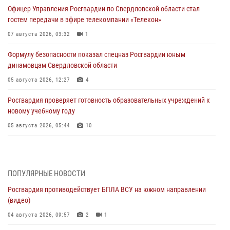
Офицер Управления Росгвардии по Свердловской области стал
гостем передачи в эфире телекомпании «Телекон»
07 августа 2026, 03:32
1
Формулу безопасности показал спецназ Росгвардии юным
динамовцам Свердловской области
05 августа 2026, 12:27
4
Росгвардия проверяет готовность образовательных учреждений к
новому учебному году
05 августа 2026, 05:44
10
Росгвардия противодействует БПЛА ВСУ на южном направлении
(видео)
04 августа 2026, 09:57
2
1
ПОПУЛЯРНЫЕ НОВОСТИ
Росгвардия противодействует БПЛА ВСУ на южном направлении
Росгвардия приняла участие в обеспечении безопасности Дня
(видео)
города в Екатеринбурге
04 августа 2026, 09:57
2
1
03 августа 2026, 07:43
3