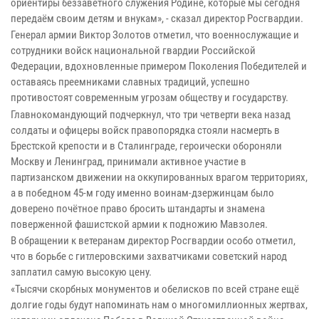
ориентиры беззаветного служения Родине, которые мы сегодня
передаём своим детям и внукам», - сказал директор Росгвардии.
Генерал армии Виктор Золотов отметил, что военнослужащие и
сотрудники войск национальной гвардии Российской
Федерации, вдохновленные примером Поколения Победителей и
оставаясь преемниками славных традиций, успешно
противостоят современным угрозам обществу и государству.
Главнокомандующий подчеркнул, что три четверти века назад
солдаты и офицеры войск правопорядка стояли насмерть в
Брестской крепости и в Сталинграде, героически обороняли
Москву и Ленинград, принимали активное участие в
партизанском движении на оккупированных врагом территориях,
а в победном 45-м году именно воинам-дзержинцам было
доверено почётное право бросить штандарты и знамена
поверженной фашистской армии к подножию Мавзолея.
В обращении к ветеранам директор Росгвардии особо отметил,
что в борьбе с гитлеровскими захватчиками советский народ
заплатил самую высокую цену.
«Тысячи скорбных монументов и обелисков по всей стране ещё
долгие годы будут напоминать нам о многомиллионных жертвах,