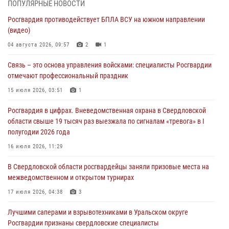
04 августа 2026, 09:57
2
1
ПОПУЛЯРНЫЕ НОВОСТИ
Росгвардия противодействует БПЛА ВСУ на южном направлении
Росгвардия приняла участие в обеспечении безопасности Дня
(видео)
города в Екатеринбурге
04 августа 2026, 09:57
2
1
03 августа 2026, 07:43
3
Связь – это основа управления войсками: специалисты Росгвардии
Росгвардия приняла участие в межведомственном
отмечают профессиональный праздник
антитеррористическом учении в Свердловской области
15 июля 2026, 03:51
1
31 июля 2026, 12:27
1
Росгвардия в цифрах. Вневедомственная охрана в Свердловской
Росгвардия обеспечивает безопасность граждан на южном
области свыше 19 тысяч раз выезжала по сигналам «тревога» в I
направлении
полугодии 2026 года
31 июля 2026, 06:56
1
16 июля 2026, 11:29
Представитель Управления Росгвардии по Свердловской области
В Свердловской области росгвардейцы заняли призовые места на
рассказал об итогах работы подразделения в эфире телекомпании
межведомственном и открытом турнирах
«Телекон»
17 июля 2026, 04:38
3
30 июля 2026, 11:33
1
Лучшими саперами и взрывотехниками в Уральском округе
Росгвардии признаны свердловские специалисты