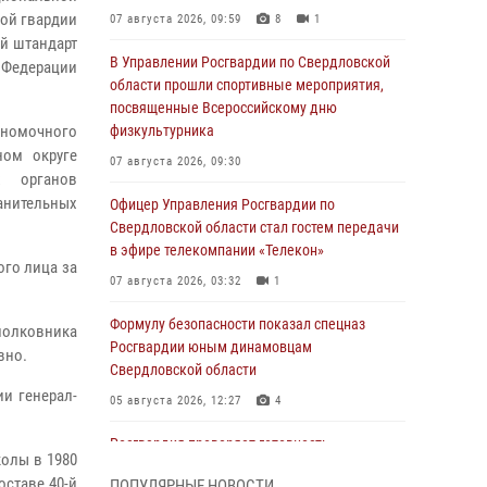
ой гвардии
07 августа 2026, 09:59
8
1
й штандарт
В Управлении Росгвардии по Свердловской
 Федерации
области прошли спортивные мероприятия,
посвященные Всероссийскому дню
номочного
физкультурника
ном округе
07 августа 2026, 09:30
х органов
анительных
Офицер Управления Росгвардии по
Свердловской области стал гостем передачи
в эфире телекомпании «Телекон»
ого лица за
07 августа 2026, 03:32
1
Формулу безопасности показал спецназ
-полковника
Росгвардии юным динамовцам
вно.
Свердловской области
и генерал-
05 августа 2026, 12:27
4
Росгвардия проверяет готовность
колы в 1980
образовательных учреждений к новому
оставе 40-й
ПОПУЛЯРНЫЕ НОВОСТИ