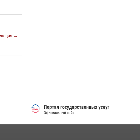
Международной промышленной выставки
«Иннопром-2026»
10 июля 2026, 12:35
3
Идем на штурм: ОМОН под Нижним Тагилом
ующая →
провел тактико-специальное занятие
27 июля 2026, 12:37
15
Портал государственных услуг
Официальный сайт