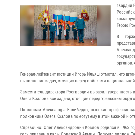
гвардии 
Российск
командую
Герою Ро
В торже
предста
Алексан
государс
органов,
Генерал-лейтенант юстиции Игорь Ильяш отметил, что шт
выполнение задач, стоящих перед войсками национальной
Заместитель директора Росгвардии выразил уверенность 
Олега Козлова все задачи, стоящие перед Уральским окру
По словам Александра Калиберды, высокие профессиональ
полковника Олега Козлова помогут ему в этой важной и о
Справочно: Олег Александрович Козлов родился в 1963 го
году призван в ряды Советской Армии. Получил диплом Та