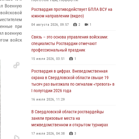
учебному году
чил Военную
Росгвардия противодействует БПЛА ВСУ на
05 августа 2026, 05:44
10
евойсковой
южном направлении (видео)
аместителем
Росгвардия противодействует БПЛА ВСУ на
04 августа 2026, 09:57
2
1
ленные при
южном направлении (видео)
чил военную
Связь – это основа управления войсками:
04 августа 2026, 09:57
2
1
угом войск
специалисты Росгвардии отмечают
Росгвардия приняла участие в обеспечении
профессиональный праздник
безопасности Дня города в Екатеринбурге
15 июля 2026, 03:51
1
03 августа 2026, 07:43
3
Росгвардия в цифрах. Вневедомственная
Росгвардия приняла участие в
охрана в Свердловской области свыше 19
межведомственном антитеррористическом
тысяч раз выезжала по сигналам «тревога» в
учении в Свердловской области
I полугодии 2026 года
31 июля 2026, 12:27
1
16 июля 2026, 11:29
Росгвардия обеспечивает безопасность
В Свердловской области росгвардейцы
граждан на южном направлении
заняли призовые места на
межведомственном и открытом турнирах
31 июля 2026, 06:56
1
17 июля 2026, 04:38
3
Представитель Управления Росгвардии по