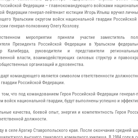
Российской Федерации – главнокомандующего войсками национальн
ой Федерации генерал-лейтенант юстиции Игорь Ильяш вручил личны
щего Уральским округом войск национальной гвардии Российской
ссии генерал-полковнику Олегу Козлову.
ственном мероприятии приняли участие заместитель пол
вителя Президента Российской Федерации в Уральском федераль
др Калиберда, руководители и представители региональны
твенной власти, взаимодействующих силовых структур и правоохр
 общественных организаций и духовенства.
андарт командующего является символом ответственности должностн
 гвардии Российской Федерации.
в том, что под командованием Героя Российской Федерации генерал
гом войск национальной гвардии, будут выполнены успешно и эффекти
ные качества, боевой опыт, энергия и компетентность Героя Росси
тветственной должности.
ду в селе Арзгир Ставропольского края. После окончания средней ш
шкентского высшего танкового командного училища. В 1984 году в с