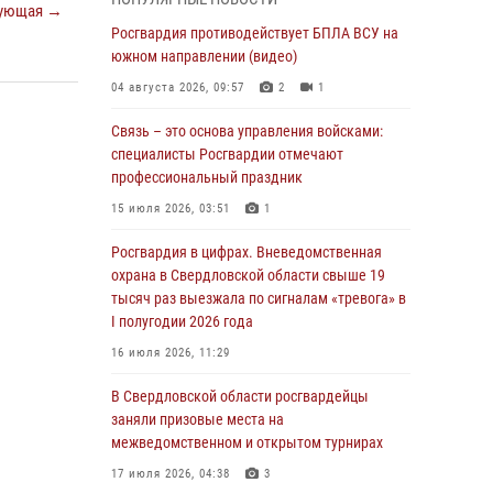
учебному году
ующая →
Росгвардия противодействует БПЛА ВСУ на
05 августа 2026, 05:44
10
южном направлении (видео)
Росгвардия противодействует БПЛА ВСУ на
04 августа 2026, 09:57
2
1
южном направлении (видео)
Связь – это основа управления войсками:
04 августа 2026, 09:57
2
1
специалисты Росгвардии отмечают
Росгвардия приняла участие в обеспечении
профессиональный праздник
безопасности Дня города в Екатеринбурге
15 июля 2026, 03:51
1
03 августа 2026, 07:43
3
Росгвардия в цифрах. Вневедомственная
Росгвардия приняла участие в
охрана в Свердловской области свыше 19
межведомственном антитеррористическом
тысяч раз выезжала по сигналам «тревога» в
учении в Свердловской области
I полугодии 2026 года
31 июля 2026, 12:27
1
16 июля 2026, 11:29
Росгвардия обеспечивает безопасность
В Свердловской области росгвардейцы
граждан на южном направлении
заняли призовые места на
межведомственном и открытом турнирах
31 июля 2026, 06:56
1
17 июля 2026, 04:38
3
Представитель Управления Росгвардии по