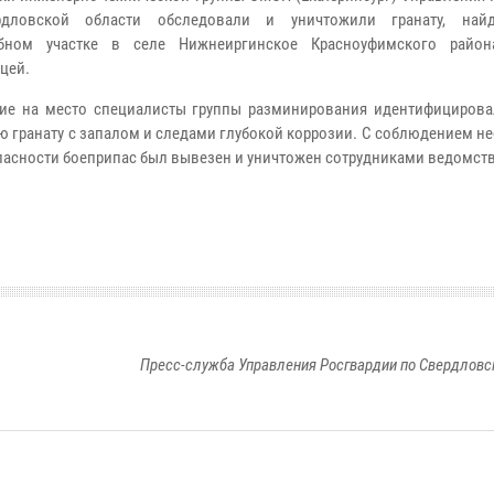
дловской области обследовали и уничтожили гранату, най
ебном участке в селе Нижнеиргинское Красноуфимского район
цей.
е на место специалисты группы разминирования идентифицирова
ую гранату с запалом и следами глубокой коррозии. С соблюдением 
пасности боеприпас был вывезен и уничтожен сотрудниками ведомств
Пресс-служба Управления Росгвардии по Свердловс