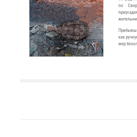
по Свер
приусад
жительни
Прибывши
как ручн
мер безо