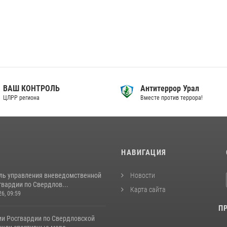
ВАШ КОНТРОЛЬ
Антитеррор Урал
ЦЛРР региона
Вместе против террора!
И
НАВИГАЦИЯ
ль управления вневедомственной
Новости
вардии по Свердлов...
Карта сайта
26, 09:59
П
ии Росгвардии по Свердловской