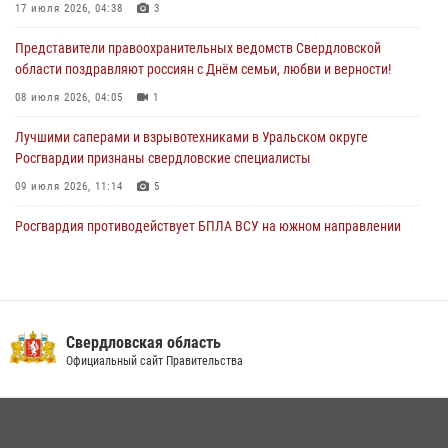
чемпионате по комплексному единоборству
17 июля 2026, 04:38
3
28 июля 2026, 09:42
4
Представители правоохранительных ведомств Свердловской
области поздравляют россиян с Днём семьи, любви и верности!
08 июля 2026, 04:05
1
Лучшими саперами и взрывотехниками в Уральском округе
Росгвардии признаны свердловские специалисты
09 июля 2026, 11:14
5
Росгвардия противодействует БПЛА ВСУ на южном направлении
(видео)
04 августа 2026, 09:57
2
1
Сотрудник свердловского СОБР поднялся на пьедестал почета
Всероссийского чемпионата Росгвардии по боксу
Свердловская область
Официальный сайт Правительства
08 июля 2026, 12:02
5
В Екатеринбурге прошел чемпионат Управления Росгвардии по
Свердловской области по комплексному единоборству