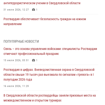
антитеррористическом учении в Свердловской области
31 июля 2026, 12:27
1
Росгвардия обеспечивает безопасность граждан на южном
направлении
31 июля 2026, 06:56
1
Представитель Управления Росгвардии по Свердловской области
ПОПУЛЯРНЫЕ НОВОСТИ
рассказал об итогах работы подразделения в эфире телекомпании
Связь – это основа управления войсками: специалисты Росгвардии
«Телекон»
отмечают профессиональный праздник
30 июля 2026, 11:33
1
15 июля 2026, 03:51
1
В Свердловской области росгвардейцы стали призерами
Росгвардия в цифрах. Вневедомственная охрана в Свердловской
спартакиады «Динамо» памяти погибшего офицера милиции
области свыше 19 тысяч раз выезжала по сигналам «тревога» в I
29 июля 2026, 12:30
6
полугодии 2026 года
Православные священники поддержали росгвардейцев в зоне СВО
16 июля 2026, 11:29
28 июля 2026, 11:03
В Свердловской области росгвардейцы заняли призовые места на
межведомственном и открытом турнирах
Свердловские росгвардейцы завоевали медали на окружном