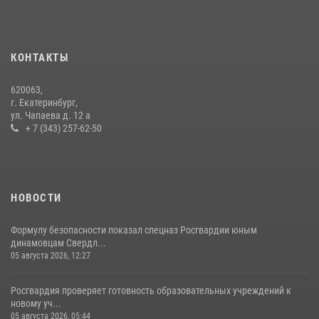
07 июля 2026, 10:39
3
Спецназ Росгвардии отработал навыки десантирования на Урале
16 июля 2026, 13:07
4
КОНТАКТЫ
Росгвардия и МВД обеспечили безопасность Международной
620063,
промышленной выставки «Иннопром-2026»
г. Екатеринбург,
ул. Чапаева д. 12 а
10 июля 2026, 12:35
3
+ 7 (343) 257-62-50
НОВОСТИ
Формулу безопасности показал спецназ Росгвардии юным
динамовцам Свердл...
05 августа 2026, 12:27
Росгвардия проверяет готовность образовательных учреждений к
новому уч...
05 августа 2026, 05:44