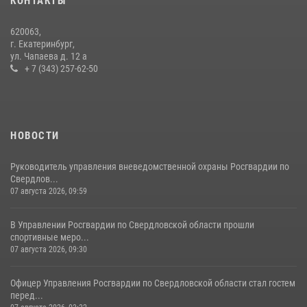
КОНТАКТЫ
В Свердловской области росгвардейцы стали призерами
620063,
спартакиады «Динамо» памяти погибшего офицера милиции
г. Екатеринбург,
ул. Чапаева д. 12 а
29 июля 2026, 12:30
6
+ 7 (343) 257-62-50
НОВОСТИ
Руководитель управления вневедомственной охраны Росгвардии по
Свердлов...
07 августа 2026, 09:59
В Управлении Росгвардии по Свердловской области прошли
спортивные меро...
07 августа 2026, 09:30
Офицер Управления Росгвардии по Свердловской области стал гостем
перед...