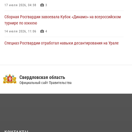
17 июля 2026, 04:38
3
30 июля 2026, 11:33
1
Сборная Росгвардии завоевала Кубок «Динамо» на всероссийском
турнире по хоккею
14 июля 2026, 11:06
4
Спецназ Росгвардии отработал навыки десантирования на Урале
16 июля 2026, 13:07
4
Росгвардия приняла участие в межведомственном
антитеррористическом учении в Свердловской области
Свердловская область
31 июля 2026, 12:27
1
Официальный сайт Правительства
Росгвардия и МВД обеспечили безопасность Международной
промышленной выставки «Иннопром-2026»
10 июля 2026, 12:35
3
Идем на штурм: ОМОН под Нижним Тагилом провел тактико-
специальное занятие
27 июля 2026, 12:37
15