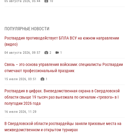
05 августа 2026, 05:44
10
Росгвардия противодействует БПЛА ВСУ на южном направлении
(видео)
04 августа 2026, 09:57
2
1
ПОПУЛЯРНЫЕ НОВОСТИ
Росгвардия противодействует БПЛА ВСУ на южном направлении
Росгвардия приняла участие в обеспечении безопасности Дня
(видео)
города в Екатеринбурге
04 августа 2026, 09:57
2
1
03 августа 2026, 07:43
3
Связь – это основа управления войсками: специалисты Росгвардии
Росгвардия приняла участие в межведомственном
отмечают профессиональный праздник
антитеррористическом учении в Свердловской области
15 июля 2026, 03:51
1
31 июля 2026, 12:27
1
Росгвардия в цифрах. Вневедомственная охрана в Свердловской
Росгвардия обеспечивает безопасность граждан на южном
области свыше 19 тысяч раз выезжала по сигналам «тревога» в I
направлении
полугодии 2026 года
31 июля 2026, 06:56
1
16 июля 2026, 11:29
Представитель Управления Росгвардии по Свердловской области
В Свердловской области росгвардейцы заняли призовые места на
рассказал об итогах работы подразделения в эфире телекомпании
межведомственном и открытом турнирах
«Телекон»