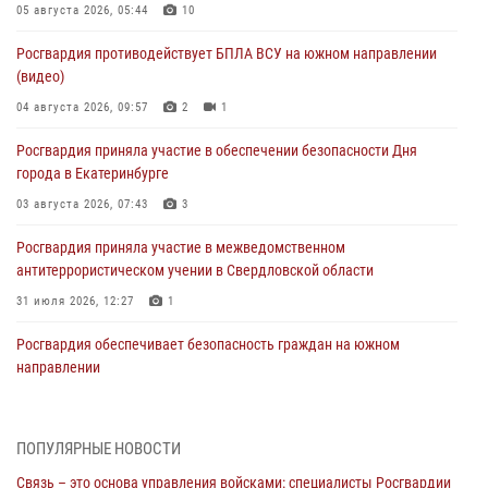
05 августа 2026, 05:44
10
Росгвардия противодействует БПЛА ВСУ на южном направлении
(видео)
04 августа 2026, 09:57
2
1
Росгвардия приняла участие в обеспечении безопасности Дня
города в Екатеринбурге
03 августа 2026, 07:43
3
Росгвардия приняла участие в межведомственном
антитеррористическом учении в Свердловской области
31 июля 2026, 12:27
1
Росгвардия обеспечивает безопасность граждан на южном
направлении
31 июля 2026, 06:56
1
Представитель Управления Росгвардии по Свердловской области
ПОПУЛЯРНЫЕ НОВОСТИ
рассказал об итогах работы подразделения в эфире телекомпании
Связь – это основа управления войсками: специалисты Росгвардии
«Телекон»