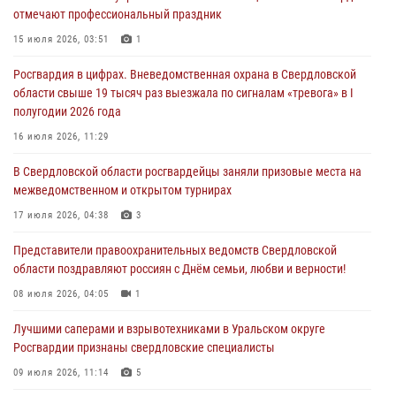
отмечают профессиональный праздник
30 июля 2026, 11:33
1
15 июля 2026, 03:51
1
В Свердловской области росгвардейцы стали призерами
Росгвардия в цифрах. Вневедомственная охрана в Свердловской
спартакиады «Динамо» памяти погибшего офицера милиции
области свыше 19 тысяч раз выезжала по сигналам «тревога» в I
29 июля 2026, 12:30
6
полугодии 2026 года
Православные священники поддержали росгвардейцев в зоне СВО
16 июля 2026, 11:29
28 июля 2026, 11:03
В Свердловской области росгвардейцы заняли призовые места на
межведомственном и открытом турнирах
Свердловские росгвардейцы завоевали медали на окружном
чемпионате по комплексному единоборству
17 июля 2026, 04:38
3
28 июля 2026, 09:42
4
Представители правоохранительных ведомств Свердловской
области поздравляют россиян с Днём семьи, любви и верности!
08 июля 2026, 04:05
1
Лучшими саперами и взрывотехниками в Уральском округе
Росгвардии признаны свердловские специалисты
09 июля 2026, 11:14
5