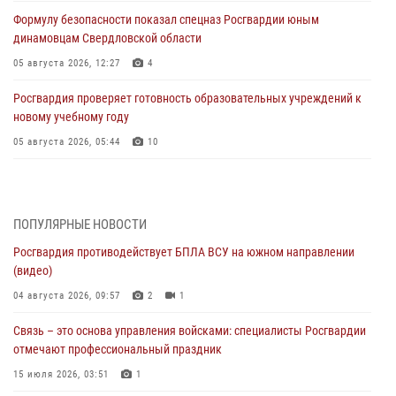
Формулу безопасности показал спецназ Росгвардии юным
динамовцам Свердловской области
05 августа 2026, 12:27
4
Росгвардия проверяет готовность образовательных учреждений к
новому учебному году
05 августа 2026, 05:44
10
Росгвардия противодействует БПЛА ВСУ на южном направлении
(видео)
04 августа 2026, 09:57
2
1
ПОПУЛЯРНЫЕ НОВОСТИ
Росгвардия противодействует БПЛА ВСУ на южном направлении
Росгвардия приняла участие в обеспечении безопасности Дня
(видео)
города в Екатеринбурге
04 августа 2026, 09:57
2
1
03 августа 2026, 07:43
3
Связь – это основа управления войсками: специалисты Росгвардии
Росгвардия приняла участие в межведомственном
отмечают профессиональный праздник
антитеррористическом учении в Свердловской области
15 июля 2026, 03:51
1
31 июля 2026, 12:27
1