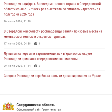
Росгвардия в цифрах. Вневедомственная охрана в Свердловской
Росгвардия обеспечивает безопасность граждан на южном
области свыше 19 тысяч раз выезжала по сигналам «тревога» в I
направлении
полугодии 2026 года
31 июля 2026, 06:56
1
16 июля 2026, 11:29
Представитель Управления Росгвардии по Свердловской области
В Свердловской области росгвардейцы заняли призовые места на
рассказал об итогах работы подразделения в эфире телекомпании
межведомственном и открытом турнирах
«Телекон»
17 июля 2026, 04:38
3
30 июля 2026, 11:33
1
Лучшими саперами и взрывотехниками в Уральском округе
Росгвардии признаны свердловские специалисты
09 июля 2026, 11:14
5
Спецназ Росгвардии отработал навыки десантирования на Урале
16 июля 2026, 13:07
4
Росгвардия приняла участие в межведомственном
антитеррористическом учении в Свердловской области
Свердловская область
31 июля 2026, 12:27
1
Официальный сайт Правительства